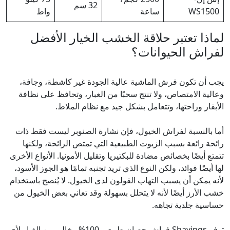
32 سم
WS1500
ساعة
واط
لماذا تعتبر حلاقة الخشب الخيار الأفضل
لفراش الحيوانات؟
يجب أن تكون فرش الماشية عالية الجودة غير كاشطة، وجافة،
وعالية الامتصاص، ولا تنتج سحبًا من الغبار، وتحافظ على نظافة
الأبقار وراحتها، وتتعامل بشكل جيد مع نظام الملاط.
أما بالنسبة لفراش الخيول، فإن نشارة الصنوبر ليست فقط ذات
رائحة رائعة بسبب الزيوت الطبيعية التي تمتص الرائحة، ولكنها
تتمتع أيضًا بخصائص مضادة للبكتيريا وتقليل الأمونيا. الأنواع الأخرى
لها أيضًا فوائد، ولكن النوع الذي تريد تجنبه تمامًا هو الجوز الأسود،
لأنه يمكن أن يسبب التهاب القولون لدى الخيول. لا يُنصح باستخدام
خشب الأرز أيضًا لأنه لا يتحلل بسهولة وقد تعاني بعض الخيول من
حساسية جلدية تجاهه.
توفر Shavings فراش حصان طبيعي 100% وخالي من الغبار لأي