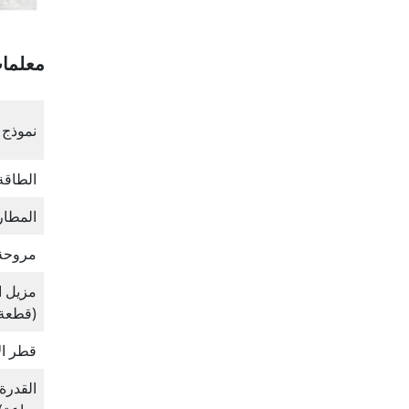
معلمات
نموذج
الطاقة
المطار
مروحة 
مزيل ال
(قطعة
قطر ال
القدرة