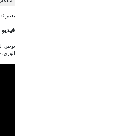
ساعة)
يعتبر SL-HM 60 وSL-HM70 من أكثر المنتجات مبيعًا لدينا. نظرا لصغر حجمها وتكلفتها المنخفضة. SL-HM 1300 هو الأكثر شيوعًا.
فيديو 
يوضح ال
الورق، ج