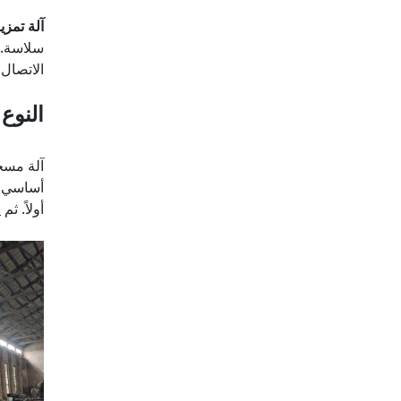
آلة تمزي
الاتصال
النوع 1:
آلة مسح
أساسي هي
أولاً. 