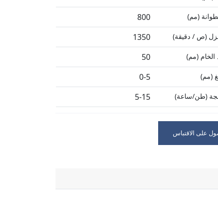
طوانة (مم)
800
ل (ص / دقيقة)
1350
الخام (مم)
50
 (مم)
0-5
لجة (طن/ساعة)
5-15
 (كيلوواط)
30
ل على الاقتباس
2.3