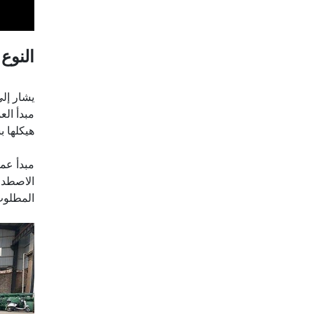
النوع 2:
يشار إلى
مبدأ ال
هيكلها ب
مبدأ عمل
الاصطدا
المطلوب 