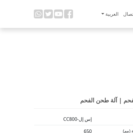
تصال
العربية
فحم | آلة طحن الفحم
إس إل-CC800
 (مم)
650