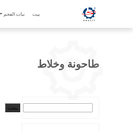
بيت
نبات الفحم
طاحونة وخلاط
البحث
يبحث