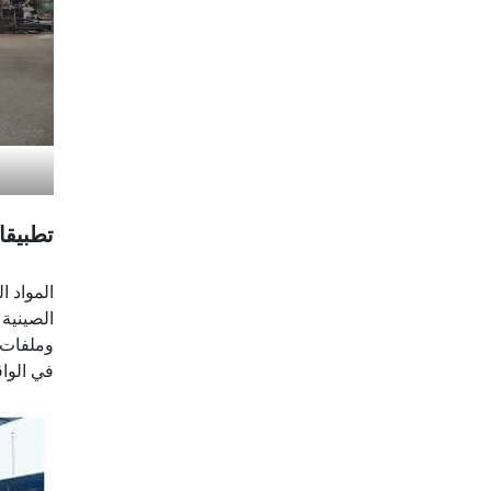
تطبيقا
المواد 
الصينية 
وملفات ا
في الواق