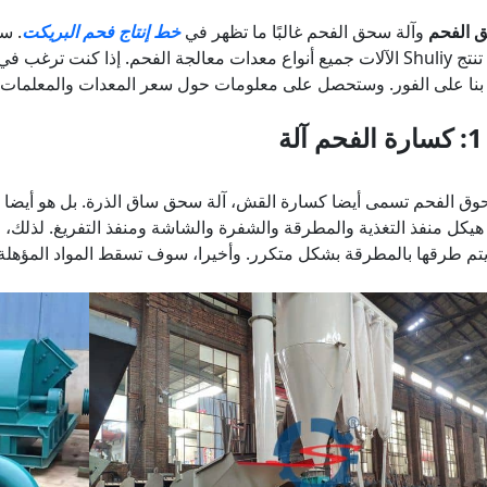
ق الفحم
وآلة سحق الفحم غالبًا ما تظهر في
خط إنتاج فحم البريكت
. س
سلاسة. تنتج Shuliy الآلات جميع أنواع معدات معالجة الفحم. إذا كنت
 بنا على الفور. وستحصل على معلومات حول سعر المعدات والمعلمات.
كسارة الفحم
آلة
وق الفحم تسمى أيضا كسارة القش، آلة سحق ساق الذرة. بل هو أيضا نو
كل منفذ التغذية والمطرقة والشفرة والشاشة ومنفذ التفريغ. لذلك، مب
ثم يتم طرقها بالمطرقة بشكل متكرر. وأخيرا، سوف تسقط المواد المؤهل