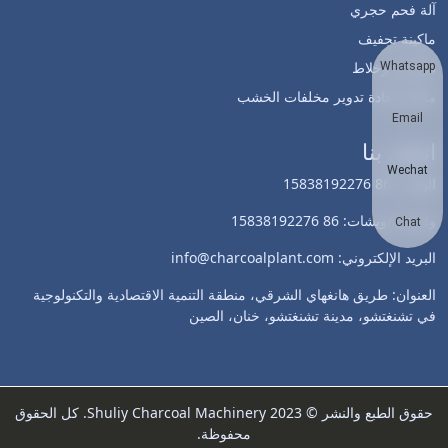
آلة فحم حجري
ماكينة تجفيف
طاحونة وخلاط
Whatsapp
ماكينة إعادة تدوير مخلفات الخشب
Email
اتصل بنا
Wechat
الهاتف: 86 15838192276
واتساب/ويشات: 86 15838192276
Chat
البريد الإلكتروني: info@charcoalplant.com
العنوان: طريق هانغهاي الشرقي، منطقة التنمية الاقتصادية والتكنولوجية
في تشنغتشو، مدينة تشنغتشو، خنان، الصين
حقوق الطبع والنشر © 2023 Shuliy Charcoal Machinery. كل الحقوق
محفوظة.