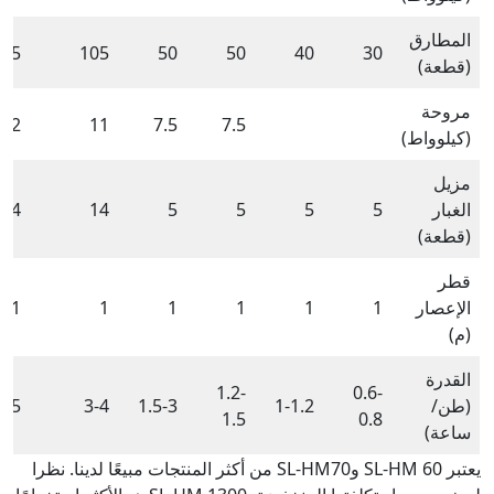
المطارق
105
105
50
50
40
30
(قطعة)
مروحة
22
11
7.5
7.5
(كيلوواط)
مزيل
الغبار
5
5
5
5
14
14
(قطعة)
قطر
الإعصار
1
1
1
1
1
1
(م)
القدرة
1.2-
0.6-
(طن/
1-1.2
1.5-3
3-4
4-5
1.5
0.8
ساعة)
يعتبر SL-HM 60 وSL-HM70 من أكثر المنتجات مبيعًا لدينا. نظرا