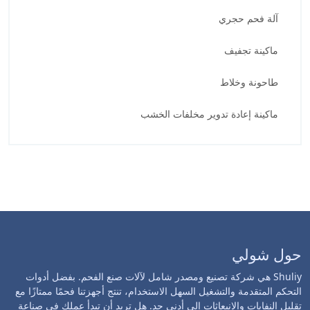
آلة فحم حجري
ماكينة تجفيف
طاحونة وخلاط
ماكينة إعادة تدوير مخلفات الخشب
حول شولي
Shuliy هي شركة تصنيع ومصدر شامل لآلات صنع الفحم. بفضل أدوات
التحكم المتقدمة والتشغيل السهل الاستخدام، تنتج أجهزتنا فحمًا ممتازًا مع
تقليل النفايات والانبعاثات إلى أدنى حد. هل تريد أن تبدأ عملك في صناعة