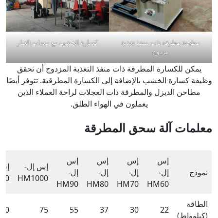
مطحنة مطرقة ذات منفذ تغذية
كسارة الخشب مع معدات الغبار
مزدوج
يمكن للكسارة المطرقة ذات منفذ التغذية المزدوج أن تحقق
وظيفة كسارة الخشب بالإضافة إلى الكسارة المطرقية. تتوفر أيضًا
مطاحن الديزل والمطرقة ذات العجلات لراحة العملاء الذين
يعملون في الهواء الطلق.
معلمات آلة سحق المطرقة
إس
إس
إس
إس
إس إل-
إس 
نموذج
إل-
إل-
إل-
إل-
00
HM1000
HM90
HM80
HM70
HM60
الطاقة
90
75
55
37
30
22
(كيلوواط)