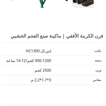
فرن الكربنة الأفقي | ماكينة صنع الفحم الخشبي
يكتب
إس إل-HC1300
سعة
900-1200 كجم/12-14 ساعة
وزن
2500 كجم
مقاس
3*1.7*2.2 م