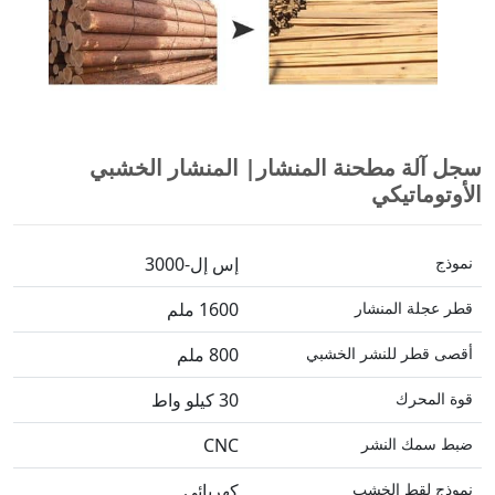
سجل آلة مطحنة المنشار| المنشار الخشبي
الأوتوماتيكي
نموذج
إس إل-3000
قطر عجلة المنشار
1600 ملم
أقصى قطر للنشر الخشبي
800 ملم
قوة المحرك
30 كيلو واط
ضبط سمك النشر
CNC
نموذج لقط الخشب
كهربائي