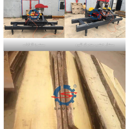
منشار خشب متحرك للبيع
منشرة الغابات