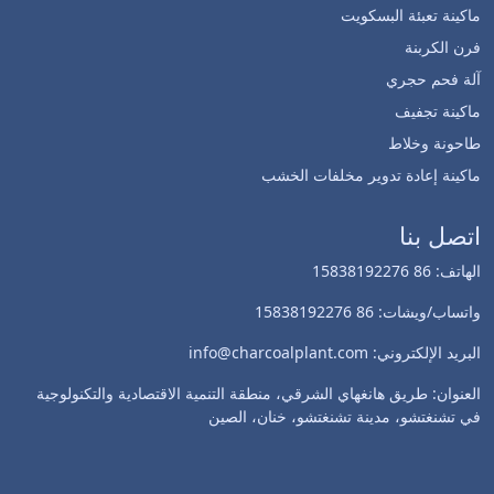
ماكينة تعبئة البسكويت
فرن الكربنة
آلة فحم حجري
Whatsapp
ماكينة تجفيف
طاحونة وخلاط
Email
ماكينة إعادة تدوير مخلفات الخشب
Wechat
اتصل بنا
الهاتف: 86 15838192276
Chat
واتساب/ويشات: 86 15838192276
البريد الإلكتروني: info@charcoalplant.com
العنوان: طريق هانغهاي الشرقي، منطقة التنمية الاقتصادية والتكنولوجية
في تشنغتشو، مدينة تشنغتشو، خنان، الصين