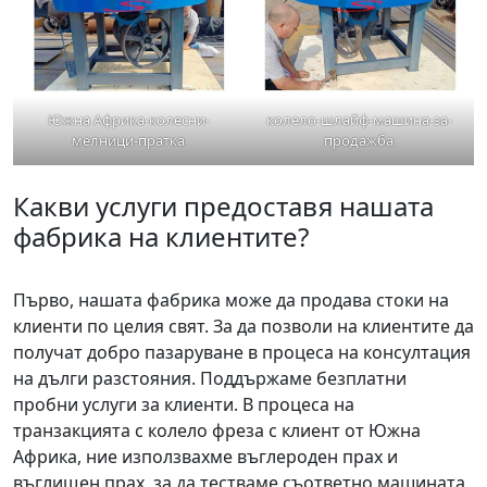
Южна Африка-колесни-
колело-шлайф-машина-за-
мелници-пратка
продажба
Какви услуги предоставя нашата
фабрика на клиентите?
Първо, нашата фабрика може да продава стоки на
клиенти по целия свят. За да позволи на клиентите да
получат добро пазаруване в процеса на консултация
на дълги разстояния. Поддържаме безплатни
пробни услуги за клиенти. В процеса на
транзакцията с колело фреза с клиент от Южна
Африка, ние използвахме въглероден прах и
въглищен прах, за да тестваме съответно машината