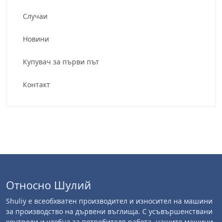
Случаи
Новини
Купувач за първи път
Контакт
Относно Шулий
Shuliy е всеобхватен производител и износител на машини
за производство на дървени въглища. С усъвършенствани
контроли и удобна за потребителя работа, нашите машини