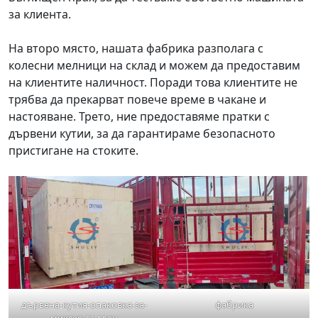
за клиента.
На второ място, нашата фабрика разполага с
колесни мелници на склад и можем да предоставим
на клиентите наличност. Поради това клиентите не
трябва да прекарват повече време в чакане и
настояване. Трето, ние предоставяме пратки с
дървени кутии, за да гарантираме безопасното
пристигане на стоките.
дървена-кутия-опаковка-за-
фабрика
миксер-въглен