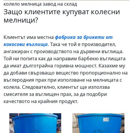
колело мелница завод на склад
Защо клиентите купуват колесни
мелници?
Клиентът има местна
фабрика за брикети от
кокосови въглища
. Така че той е производител,
ангажиран с производството на дървени въглища.
Той ни попита как да направим барбекю въглищата
да имат дълготрайна горивна мощност. Казахме му
да добави свързващо вещество пропорционално на
въглеродния прах при използване на мелницата с
колела. Следователно, клиентът ще използва
смесителя за въглищен прах, за да подобри
качеството на крайния продукт.