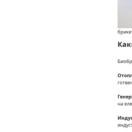
брике
Как
Биобр
Отопл
готве
Генер
на ел
Инду
индус