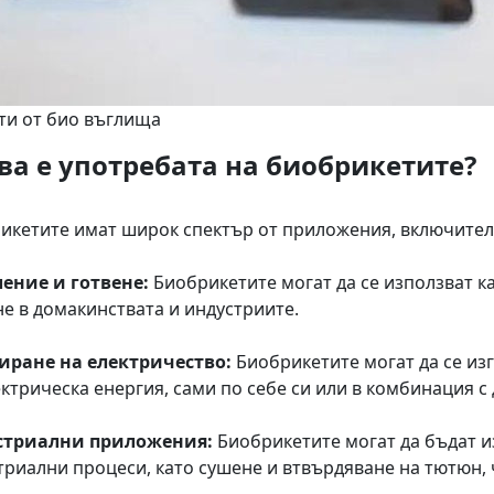
ти от био въглища
ва е употребата на биобрикетите?
икетите имат широк спектър от приложения, включител
ение и готвене:
Биобрикетите могат да се използват к
не в домакинствата и индустриите.
иране на електричество:
Биобрикетите могат да се из
ектрическа енергия, сами по себе си или в комбинация с 
стриални приложения:
Биобрикетите могат да бъдат и
триални процеси, като сушене и втвърдяване на тютюн, 