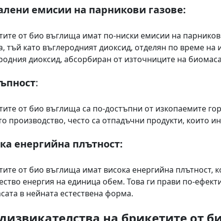
лени емисии на парникови газове:
тите от био въглища имат по-ниски емисии на парников
а, тъй като въглеродният диоксид, отделян по време на 
родния диоксид, абсорбиран от източниците на биомаса
ъпност
:
тите от био въглища са по-достъпни от изкопаемите гор
то производство, често са отпадъчни продукти, които и
ка енергийна плътност:
тите от био въглища имат висока енергийна плътност, к
ество енергия на единица обем. Това ги прави по-ефект
сата в нейната естествена форма.
дизвикателства на брикетите от б