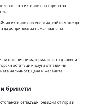
ползват като източник на гориво за
пи.
ойчив източник на енергия, който може да
 и да допринесе за намаляване на
ични органични материали, като дървени
горски остатъци и други отпадъчни
ната наличност, цена и желаните
ни брикети
стопански отпадъци, резидии от гори и