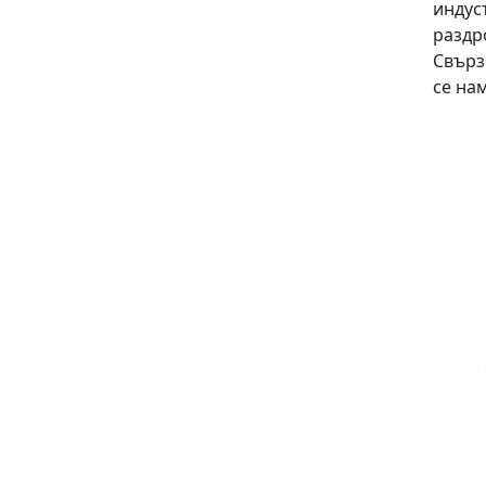
индус
раздр
Свърз
се на