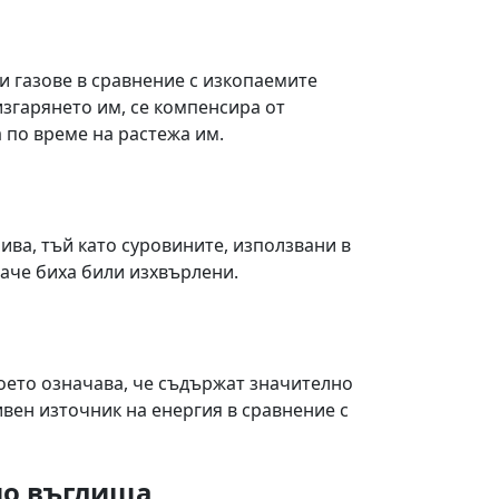
и газове в сравнение с изкопаемите
изгарянето им, се компенсира от
 по време на растежа им.
ива, тъй като суровините, използвани в
наче биха били изхвърлени.
оето означава, че съдържат значително
ивен източник на енергия в сравнение с
ио въглища