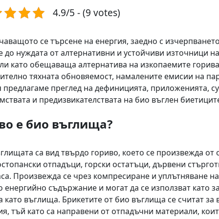
4.9/5 - (9 votes)
чаващото се търсене на енергия, заедно с изчерпването
е до нуждата от алтернативни и устойчиви източници на
ли като обещаваща алтернатива на изкопаемите горив
ително тяхната обновяемост, намалените емисии на пар
я предлагаме преглед на дефиницията, приложенията, с
мствата и предизвикателствата на био въглен биетицит
во е био въглища?
глищата са вид твърдо гориво, което се произвежда от
остопански отпадъци, горски остатъци, дървени стърго
са. Произвежда се чрез компресиране и уплътняване на 
о енергийно съдържание и могат да се използват като 
а като въглища. Брикетите от био въглища се считат за
ия, тъй като са направени от отпадъчни материали, кои