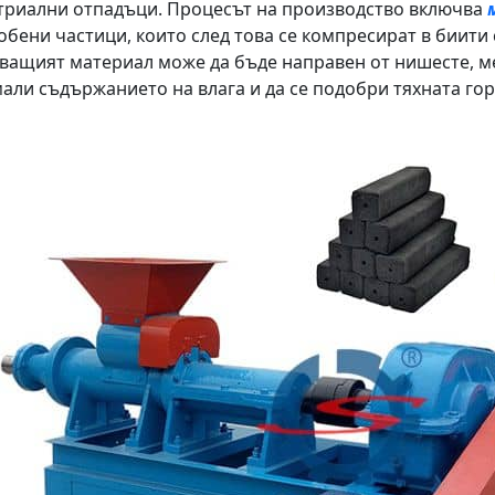
триални отпадъци. Процесът на производство включва
обени частици, които след това се компресират в биити
ващият материал може да бъде направен от нишесте, мел
мали съдържанието на влага и да се подобри тяхната го