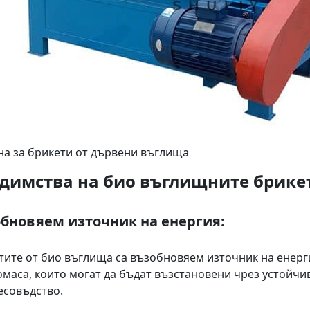
а за брикети от дървени въглища
димства на био въглищните брике
бновяем източник на енергия:
тите от био въглища са възобновяем източник на енерги
омаса, които могат да бъдат възстановени чрез устойчи
есовъдство.