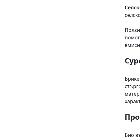
Селск
селск
Ползи
помог
емиси
Сур
Брике
стърг
матер
харак
Про
Био в