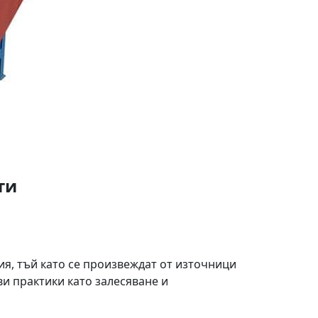
ти
я, тъй като се произвеждат от източници
ви практики като залесяване и