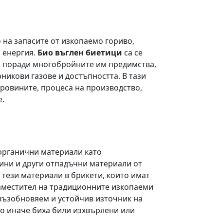
 на запасите от изкопаемо гориво,
 енергия.
Био въглен биетици
са се
а поради многобройните им предимства,
никови газове и достъпността. В тази
уровините, процеса на производство,
е.
 органични материали като
тини и други отпадъчни материали от
тези материали в брикети, които имат
заместител на традиционните изкопаеми
 възобновяем и устойчив източник на
то иначе биха били изхвърлени или