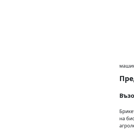
машин
Пре
Възо
Брике
на би
агрол