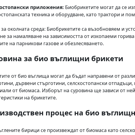
остопански приложения:
Биобрикетите могат да се из
остопанската техника и оборудване, като трактори и пом
 за околната среда: Биобрикетите са възобновяем и уст
не за намаляване на зависимостта от изкопаеми горива
ите на парникови газове и обезлесяването.
овина за био въглищни брикети
тите от био въглища могат да бъдат направени от разл
отини, дървени стърготини, селскостопански отпадъци, 
иали от биомаса. Изборът на суровина ще зависи от ней
теристики на брикетите.
изводствен процес на био въглищ
ъглените бирици се произвеждат от биомаса като селско