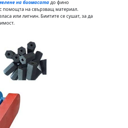
мелене на биомасата
до фино
 с помощта на свързващ материал.
аса или лигнин. Биитите се сушат, за да
римост.