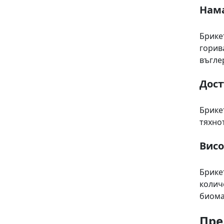
Нама
Брике
горив
въгле
Дост
Брике
тяхно
Висо
Брике
колич
биома
Пре