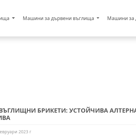
лища
Машини за дървени въглища
Машини за
ВЪГЛИЩНИ БРИКЕТИ: УСТОЙЧИВА АЛТЕРН
ИВА
евруари 2023 г