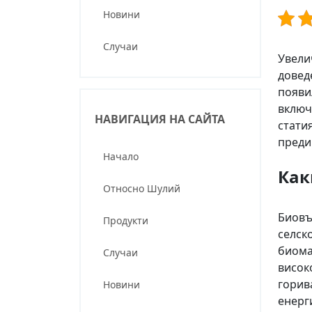
Новини
Случаи
Увели
довед
появи
включ
НАВИГАЦИЯ НА САЙТА
стати
преди
Начало
Как
Относно Шулий
Биовъ
Продукти
селск
биома
Случаи
висок
горив
Новини
енерг