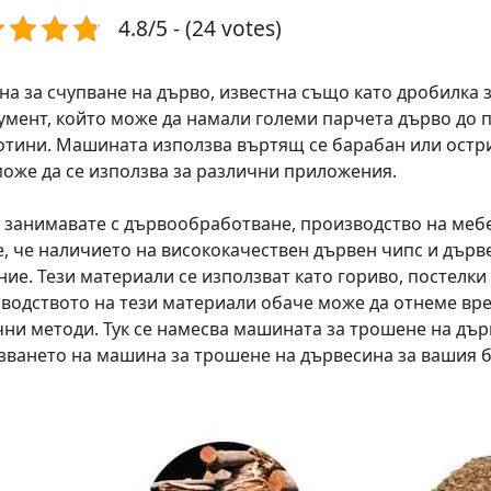
4.8/5 - (24 votes)
а за счупване на дърво, известна също като дробилка з
умент, който може да намали големи парчета дърво до 
отини. Машината използва въртящ се барабан или острие
може да се използва за различни приложения.
е занимавате с дървообработване, производство на мебе
е, че наличието на висококачествен дървен чипс и дърв
ние. Тези материали се използват като гориво, постелки
водството на тези материали обаче може да отнеме вре
чни методи. Тук се намесва машината за трошене на дър
зването на машина за трошене на дървесина за вашия б