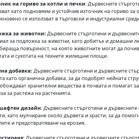
ник на гориво за котли и печки
: Дървесните стъргот
зват като подновяем и устойчив източник на гориво за о
икновено се използват в търговски и индустриални среди
ожка за животни:
Дървесните стърготини и дървесните
иал за подложка за животни, като добитък и домашни л
бираща повърхност, на която животните могат да почив
тата и сухотата на техните жилищни площи.
на добавка:
Дървесните стърготини и дървесните стър
та като органична добавка, за да подобрят нейната стру
вобождават хранителни вещества в почвата и помагат за
лза за растежа на растенията.
шафтен дизайн
: Дървесните стърготини и дървесните
ти, като мулчиране около дървета и храсти, за да помогн
лите и предотвратяване на ерозия.
остиране
: Дървесните стърготини и дървесните стърг