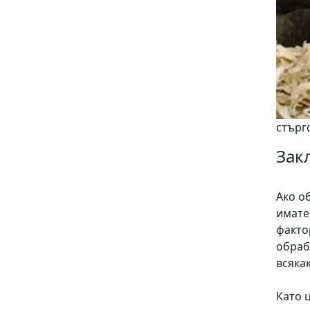
стърг
Зак
Ако о
имате
факто
обраб
всяка
Като 