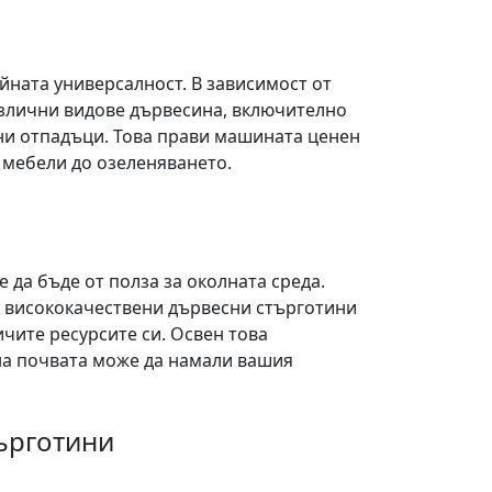
йната универсалност. В зависимост от
азлични видове дървесина, включително
сни отпадъци. Това прави машината ценен
а мебели до озеленяването.
да бъде от полза за околната среда.
е висококачествени дървесни стърготини
чите ресурсите си. Освен това
на почвата може да намали вашия
търготини