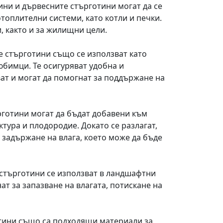
ини и дървесните стърготини могат да се
топлителни системи, като котли и печки.
, както и за жилищни цели.
 стърготини също се използват като
юбимци. Те осигуряват удобна и
ат и могат да помогнат за поддържане на
готини могат да бъдат добавени към
ктура и плодородие. Докато се разлагат,
 задържане на влага, което може да бъде
 стърготини се използват в ландшафтни
ат за запазване на влагата, потискане на
отини също са подходящи материали за