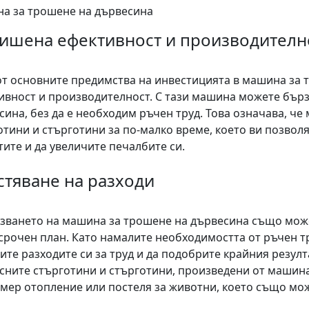
а за трошене на дървесина
ишена ефективност и производителн
от основните предимства на инвестицията в машина за
ивност и производителност. С тази машина можете бърз
сина, без да е необходим ръчен труд. Това означава, ч
отини и стърготини за по-малко време, което ви позволя
тите и да увеличите печалбите си.
стяване на разходи
зването на машина за трошене на дървесина също може 
срочен план. Като намалите необходимостта от ръчен тр
ите разходите си за труд и да подобрите крайния резулт
сните стърготини и стърготини, произведени от машина
мер отопление или постеля за животни, което също мож