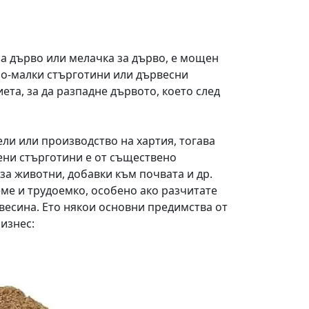
а дърво или мелачка за дърво, е мощен
по-малки стърготини или дървесни
та, за да разпадне дървото, което след
ли или производство на хартия, тогава
ени стърготини е от съществено
 за животни, добавки към почвата и др.
ме и трудоемко, особено ако разчитате
весина. Ето някои основни предимства от
изнес: