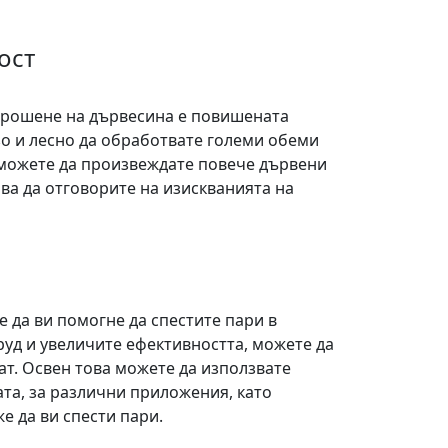
ост
 трошене на дървесина е повишената
о и лесно да обработвате големи обеми
е можете да произвеждате повече дървени
ва да отговорите на изискванията на
да ви помогне да спестите пари в
уд и увеличите ефективността, можете да
ат. Освен това можете да използвате
та, за различни приложения, като
е да ви спести пари.