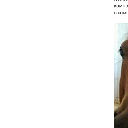
компо
в ком