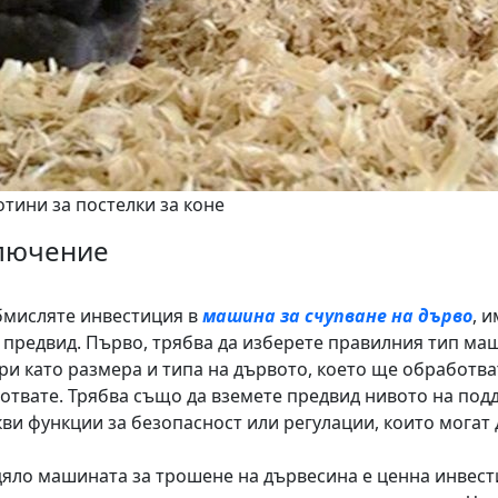
отини за постелки за коне
лючение
бмисляте инвестиция в
машина за счупване на дърво
, 
 предвид. Първо, трябва да изберете правилния тип ма
ри като размера и типа на дървото, което ще обработва
отвате. Трябва също да вземете предвид нивото на под
кви функции за безопасност или регулации, които могат д
цяло машината за трошене на дървесина е ценна инвести