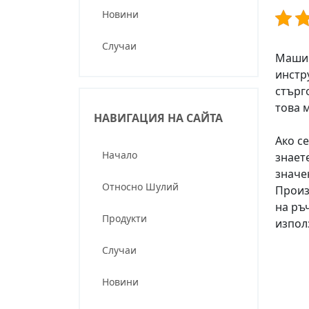
Новини
Случаи
Машин
инстр
стърг
това 
НАВИГАЦИЯ НА САЙТА
Ако с
Начало
знает
значе
Относно Шулий
Произ
на ръ
Продукти
изпол
Случаи
Новини