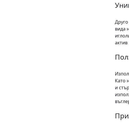
Уни
Друго
вида 
иглол
актив
Пол
Изпол
Като 
и стъ
изпол
въгле
При