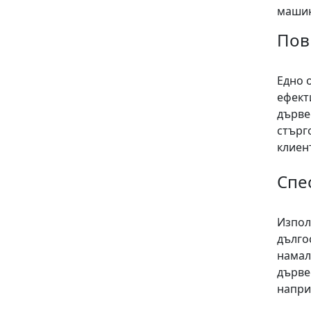
машин
Пов
Едно 
ефект
дърве
стърг
клиен
Спе
Изпол
дълго
намал
дърве
напри