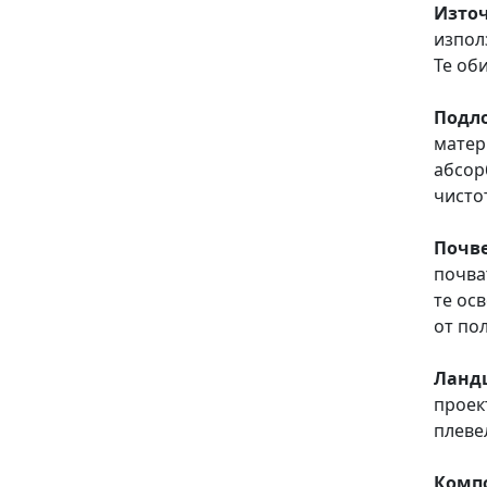
Източ
изпол
Те об
Подл
матер
абсор
чисто
Почве
почва
те ос
от по
Ланд
проек
плеве
Комп