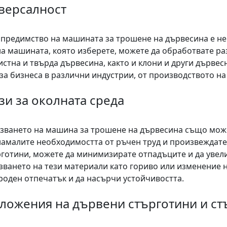
версалност
 предимство на машината за трошене на дървесина е не
на машината, която изберете, можете да обработвате р
истна и твърда дървесина, както и клони и други дърве
 за бизнеса в различни индустрии, от производството н
зи за околната среда
зването на машина за трошене на дървесина също може 
намалите необходимостта от ръчен труд и произвеждат
рготини, можете да минимизирате отпадъците и да увели
зването на тези материали като гориво или изменение 
роден отпечатък и да насърчи устойчивостта.
ложения на дървени стърготини и с