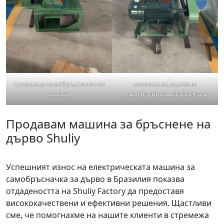
продавам самобръсначки за
машина за дървени
дърва
стърготини във фабриката
Продавам машина за бръснене на
дърво Shuliy
Успешният износ на електрическата машина за
самобръсначка за дърво в Бразилия показва
отдадеността на Shuliy Factory да предоставя
висококачествени и ефективни решения. Щастливи
сме, че помогнахме на нашите клиенти в стремежа