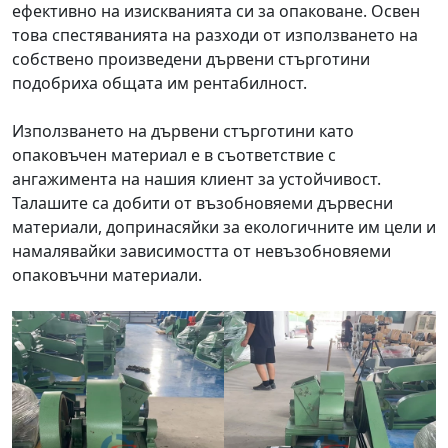
ефективно на изискванията си за опаковане. Освен
това спестяванията на разходи от използването на
собствено произведени дървени стърготини
подобриха общата им рентабилност.
Използването на дървени стърготини като
опаковъчен материал е в съответствие с
ангажимента на нашия клиент за устойчивост.
Талашите са добити от възобновяеми дървесни
материали, допринасяйки за екологичните им цели и
намалявайки зависимостта от невъзобновяеми
опаковъчни материали.