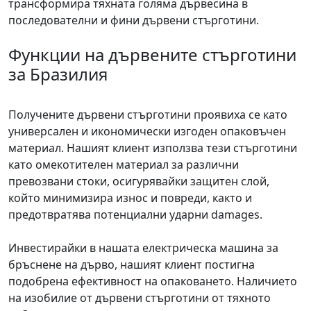
трансформира тяхната голяма дървесина в
последователни и фини дървени стърготини.
Функции на дървените стърготини
за Бразилия
Получените дървени стърготини проявиха се като
универсален и икономически изгоден опаковъчен
материал. Нашият клиент използва тези стърготини
като омекотителен материал за различни
превозвани стоки, осигурявайки защитен слой,
който минимизира износ и повреди, както и
предотвратява потенциални ударни damages.
Инвестирайки в нашата електрическа машина за
бръснене на дърво, нашият клиент постигна
подобрена ефективност на опаковането. Наличието
на изобилие от дървени стърготини от тяхното