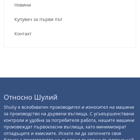
Новини
Купувач за първи път
Контакт
Относно Шулий
Shuliy е всеобхватен производител и износител на машини
за производство на дървени въглища. С усъвършенствани
контроли и удобна за потребителя работа, нашите машини
произвеждат първокласни въглища, като минимизират
отпадъците и емисиите. Искате ли да започнете своя
бизнес с производство на дървени въглища възможно най-