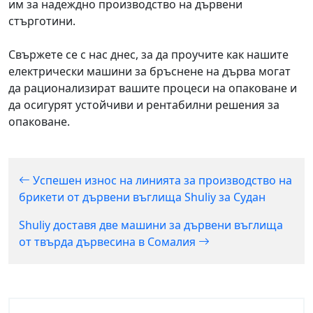
им за надеждно производство на дървени
стърготини.
Свържете се с нас днес, за да проучите как нашите
електрически машини за бръснене на дърва могат
да рационализират вашите процеси на опаковане и
да осигурят устойчиви и рентабилни решения за
опаковане.
Успешен износ на линията за производство на
брикети от дървени въглища Shuliy за Судан
Shuliy доставя две машини за дървени въглища
от твърда дървесина в Сомалия