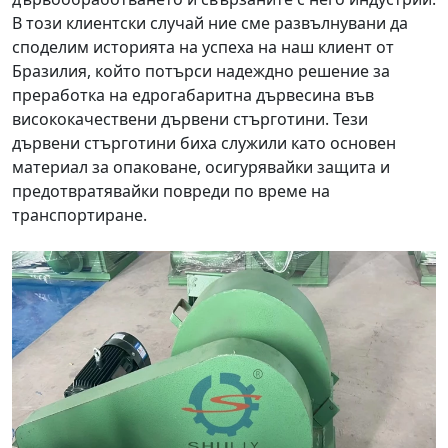
В този клиентски случай ние сме развълнувани да
споделим историята на успеха на наш клиент от
Бразилия, който потърси надеждно решение за
преработка на едрогабаритна дървесина във
висококачествени дървени стърготини. Тези
дървени стърготини биха служили като основен
материал за опаковане, осигурявайки защита и
предотвратявайки повреди по време на
транспортиране.