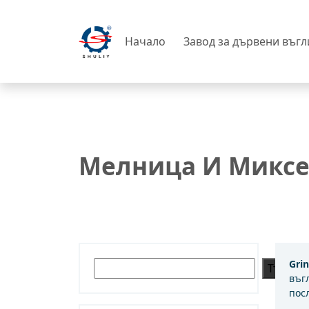
Начало
Завод за дървени въг
Мелница И Микс
Gri
Търсене
Търсен
въг
пос