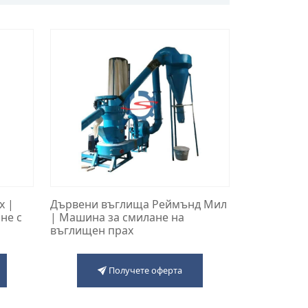
х |
Дървени въглища Реймънд Мил
не с
| Машина за смилане на
въглищен прах
Получете оферта