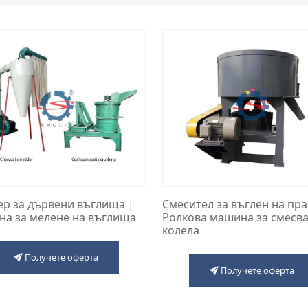
р за дървени въглища |
Смесител за въглен на пра
а за мелене на въглища
Ролкова машина за смесва
колела
Получете оферта
Получете оферта