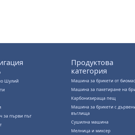
игация
Продуктова
категория
о
Машина за брикети от биома
но Шулий
Машина за пакетиране на бр
ти
Карбонизираща пещ
и
Машина за брикети с дървен
и
въглища
ч за първи път
Сушилна машина
т
Мелница и миксер