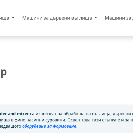
лища
Машини за дървени въглища
Машини за
ер
nder and mixer
са използват за обработка на въглища, дървени
е
лища в фино насипни суровини. Освен това тази стъпка е и за
ледващото
оборудване за формоване
.