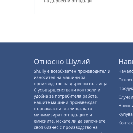
на дървесни отпадъци
Относно Шулий
Нав
Shuliy е всеобхватен производител и
Начал
износител на машини за
Относ
производство на дървени въглища.
Продук
С усъвършенствани контроли и
удобна за потребителя работа,
Случа
нашите машини произвеждат
Новин
първокласни въглища, като
Купува
минимизират отпадъците и
емисиите. Искате ли да започнете
Контак
своя бизнес с производство на