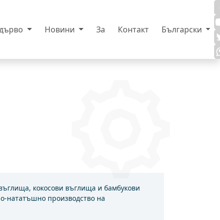
 дърво
Новини
За
Контакт
Български
 въглища, кокосови въглища и бамбукови
 по-нататъшно производство на