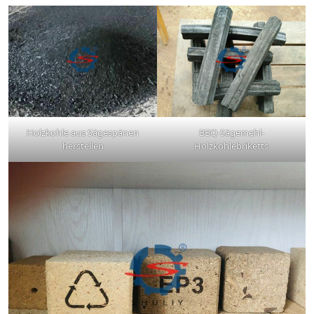
Holzkohle aus Sägespänen
BBQ-Sägemehl-
herstellen
Holzkohlebriketts