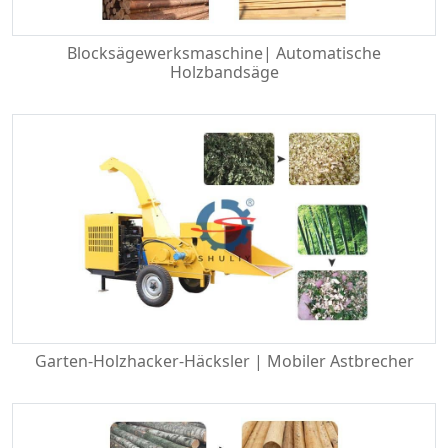
Blocksägewerksmaschine| Automatische
Holzbandsäge
Garten-Holzhacker-Häcksler | Mobiler Astbrecher