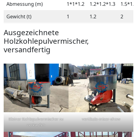
Abmessung (m)
1*1*1.2
1.2*1.2*1.3
1.5*1.5
Gewicht (t)
1
1.2
2
Ausgezeichnete
Holzkohlepulvermischer,
versandfertig
Kleiner Kohlepulvermischer zu
vertikale-mixer-show
verkaufen