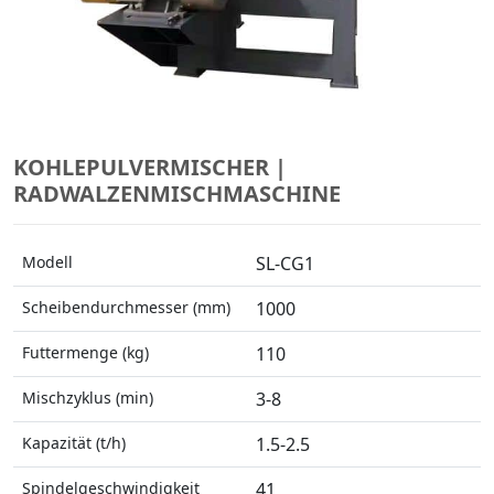
KOHLEPULVERMISCHER |
RADWALZENMISCHMASCHINE
Modell
SL-CG1
Scheibendurchmesser (mm)
1000
Futtermenge (kg)
110
Mischzyklus (min)
3-8
Kapazität (t/h)
1.5-2.5
Spindelgeschwindigkeit
41