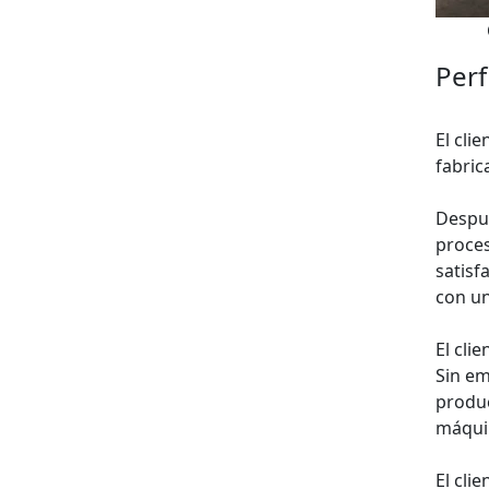
Perf
El cli
fabric
Despué
proces
satisf
con un
El cli
Sin em
produc
máquin
El cli