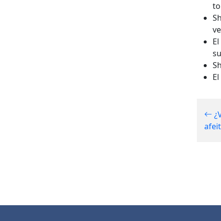
to
Sh
ve
El
su
Sh
El
¿V
afei