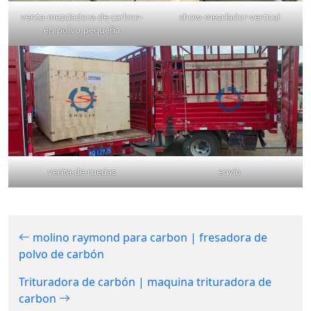
venta-mezcladora-de-carbon-
show-mezclador-vertical
en-polvo-pequeña
venta-de-ruedas
envío
molino raymond para carbon | fresadora de
polvo de carbón
Trituradora de carbón | maquina trituradora de
carbon