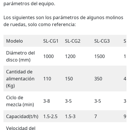
parámetros del equipo.
Los siguientes son los parámetros de algunos molinos
de ruedas, solo como referencia:
Modelo
SL-CG1
SL-CG2
SL-CG3
SL
Diámetro del
1000
1200
1500
16
disco (mm)
Cantidad de
alimentación
110
150
350
45
(Kg)
Ciclo de
3-8
3-5
3-5
3-
mezcla (min)
Capacidad(t/h)
1.5-2.5
1.5-3
7
9
Velocidad del