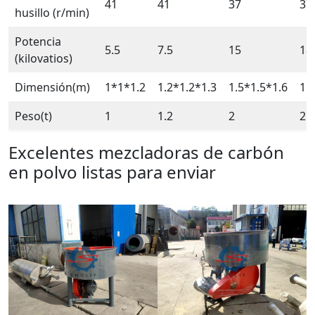
41
41
37
37
husillo (r/min)
Potencia
5.5
7.5
15
18
(kilovatios)
Dimensión(m)
1*1*1.2
1.2*1.2*1.3
1.5*1.5*1.6
1.
Peso(t)
1
1.2
2
2.5
Excelentes mezcladoras de carbón
en polvo listas para enviar