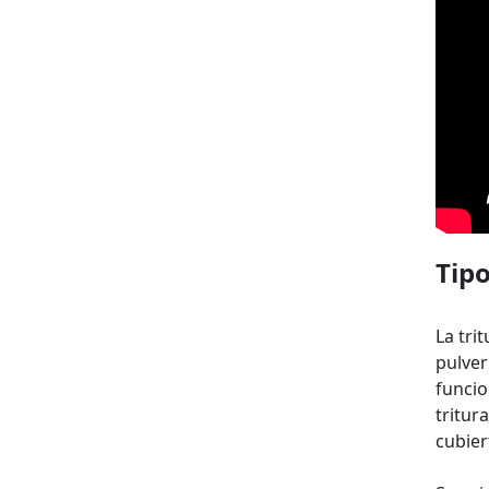
Tipo
La tri
pulver
funcio
tritur
cubier