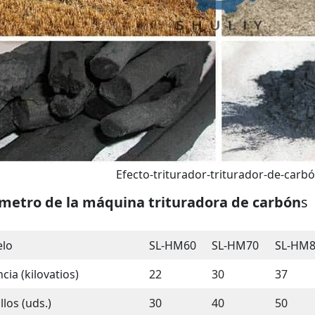
Efecto-triturador-triturador-de-carb
metro de la máquina trituradora de carbón
s
lo
SL-HM60
SL-HM70
SL-HM
cia (kilovatios)
22
30
37
llos (uds.)
30
40
50