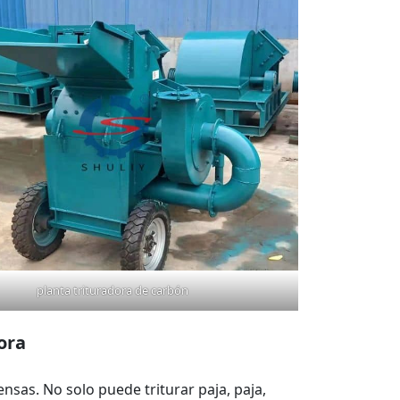
planta trituradora de carbón
ora
sas. No solo puede triturar paja, paja,