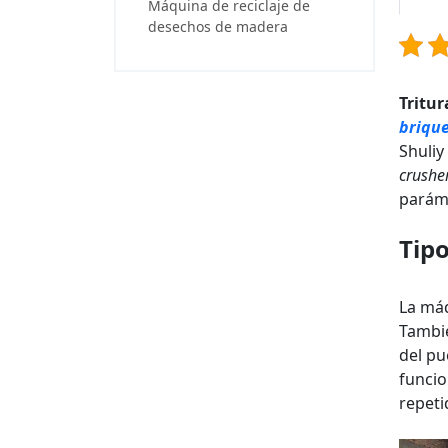
Máquina de reciclaje de
desechos de madera
Tritu
briqu
Shuliy
crushe
paráme
Tipo
La máq
Tambié
del pu
funcio
repeti