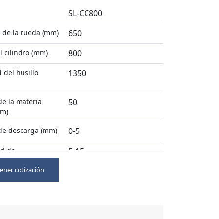
SL-CC800
 de la rueda (mm)
650
l cilindro (mm)
800
 del husillo
1350
e la materia
50
mm)
de descarga (mm)
0-5
d de
5-15
iento (t/h)
ner cotización
 del motor
30
s)
2.3