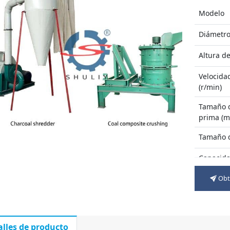
Modelo
Diámetro
Altura de
Velocidad
(r/min)
Tamaño d
prima (
Tamaño 
Capacida
procesam
Obte
Potencia
(kilovatio
Peso (t)
alles de producto