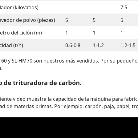
lador (kilovatios)
7.5
vedor de polvo (piezas)
5
5
5
tro del ciclón (m)
1
1
1
idad (t/h)
0.6-0.8
1-1.2
1.2-1.5
60 y SL-HM70 son nuestros más vendidos. Por su pequeño 
.
o de trituradora de carbón.
uiente video muestra la capacidad de la máquina para fabric
ad de materias primas. Por ejemplo, carbón, paja, papel, tro