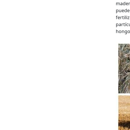
madera
puede 
fertil
partíc
hongos