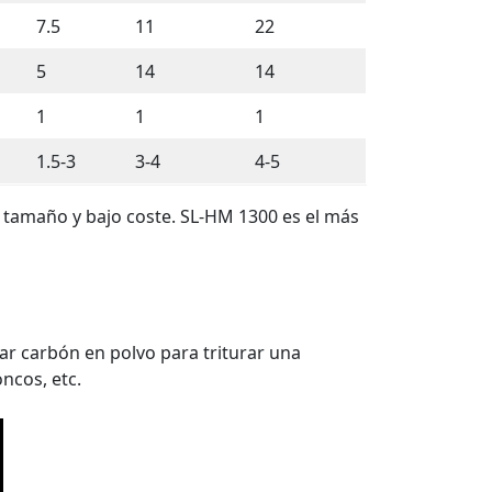
7.5
11
22
5
14
14
1
1
1
1.5-3
3-4
4-5
tamaño y bajo coste. SL-HM 1300 es el más
ar carbón en polvo para triturar una
ncos, etc.