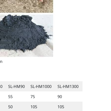
ón
80
SL-HM90
SL-HM1000
SL-HM1300
55
75
90
50
105
105