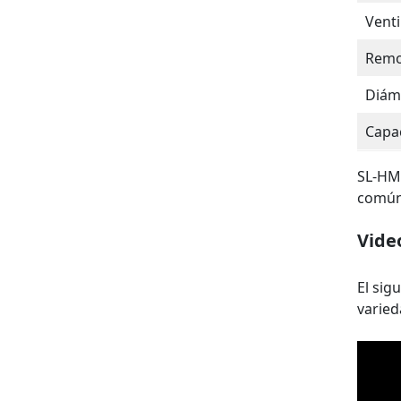
Venti
Remo
Diáme
Capac
SL-HM 
común
Vide
El sig
varied