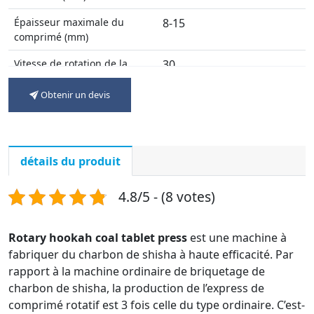
Épaisseur maximale du
8-15
comprimé (mm)
Vitesse de rotation de la
30
tourelle (r/min)
Obtenir un devis
Sortie maximale (pièces/h)
30000-40000
Puissance du moteur (kw)
7.5
détails du produit
Taille globale (mm)
800*900*1650
Poids de la machine (kg)
1500
4.8/5 - (8 votes)
Rotary hookah coal tablet press
est une machine à
fabriquer du charbon de shisha à haute efficacité. Par
rapport à la machine ordinaire de briquetage de
charbon de shisha, la production de l’express de
comprimé rotatif est 3 fois celle du type ordinaire. C’est-