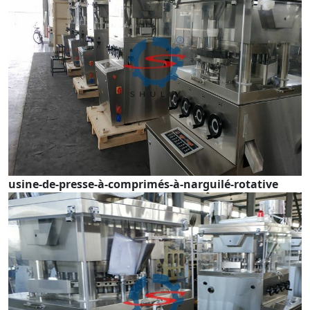
usine-de-presse-à-comprimés-à-narguilé-rotative