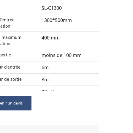
SL-C1300
l'entrée
1300*500mm
tation
e maximum
400 mm
tation
sortie
moins de 100 mm
r d'entrée
6m
r de sortie
8m
20 pièces
nir un devis
8-10 t/h
otal
156,5 kW
obale
8600*2000*2300mm