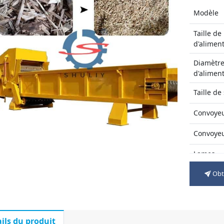
Modèle
Taille de 
d'alimen
Diamètr
d'alimen
Taille de 
Convoyeu
Convoyeu
Lames
Obte
Capacité
Pouvoir t
Taille gl
ils du produit