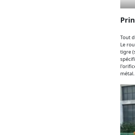
Prin
Tout d
Le rou
tigre 
spécif
l'orif
métal.