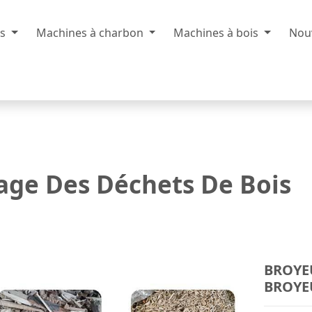
is
Machines à charbon
Machines à bois
Nou
age Des Déchets De Bois
BROYEU
BROYE
che