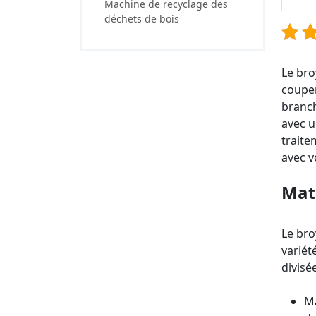
Machine de recyclage des
déchets de bois
Le bro
couper
branc
avec u
traite
avec v
Mati
Le bro
variét
divisé
Ma