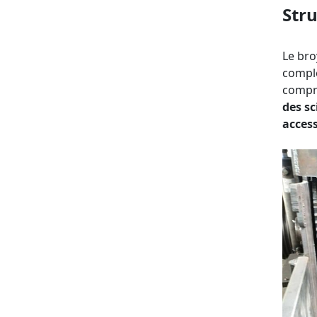
Stru
Le bro
comple
compr
des s
acces