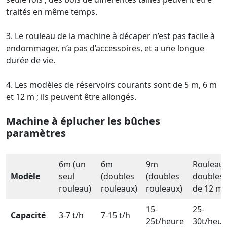
traités en même temps.
3. Le rouleau de la machine à décaper n’est pas facile à
endommager, n’a pas d’accessoires, et a une longue
durée de vie.
4. Les modèles de réservoirs courants sont de 5 m, 6 m
et 12 m ; ils peuvent être allongés.
Machine à éplucher les bûches
paramètres
6m (un
6m
9m
Rouleau
Modèle
seul
(doubles
(doubles
doubles
rouleau)
rouleaux)
rouleaux)
de 12 m
15-
25-
Capacité
3-7 t/h
7-15 t/h
25t/heure
30t/heur