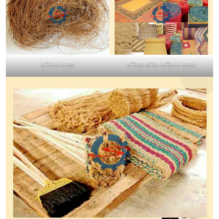
नारियल-फाइबर
नारियल-कॉयर-प्रक्रिया-उत्पाद