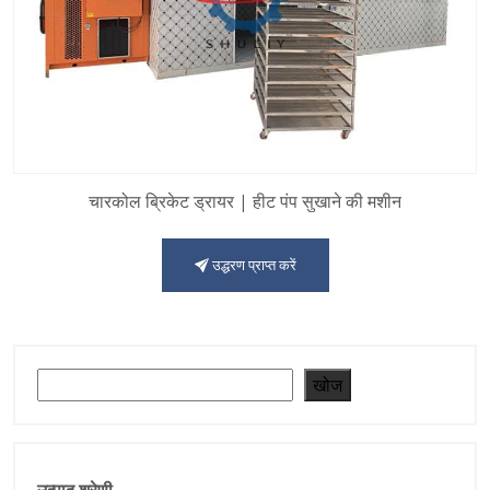
चारकोल ब्रिकेट ड्रायर | हीट पंप सुखाने की मशीन
उद्धरण प्राप्त करें
खोजें
खोज
उत्पाद श्रेणी