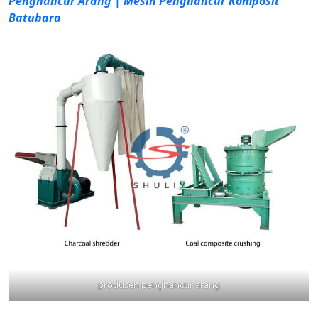
Penghancur Arang | Mesin Penghancur Komposit
Batubara
produsen penghancur arang