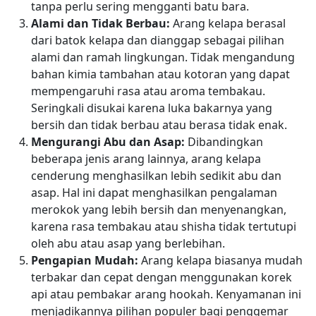
tanpa perlu sering mengganti batu bara.
Alami dan Tidak Berbau:
Arang kelapa berasal
dari batok kelapa dan dianggap sebagai pilihan
alami dan ramah lingkungan. Tidak mengandung
bahan kimia tambahan atau kotoran yang dapat
mempengaruhi rasa atau aroma tembakau.
Seringkali disukai karena luka bakarnya yang
bersih dan tidak berbau atau berasa tidak enak.
Mengurangi Abu dan Asap:
Dibandingkan
beberapa jenis arang lainnya, arang kelapa
cenderung menghasilkan lebih sedikit abu dan
asap. Hal ini dapat menghasilkan pengalaman
merokok yang lebih bersih dan menyenangkan,
karena rasa tembakau atau shisha tidak tertutupi
oleh abu atau asap yang berlebihan.
Pengapian Mudah:
Arang kelapa biasanya mudah
terbakar dan cepat dengan menggunakan korek
api atau pembakar arang hookah. Kenyamanan ini
menjadikannya pilihan populer bagi penggemar