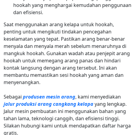
hookah yang menghargai kemudahan penggunaan
dan efisiensi.
Saat menggunakan arang kelapa untuk hookah,
penting untuk mengikuti tindakan pencegahan
keselamatan yang tepat. Pastikan arang benar-benar
menyala dan menyala merah sebelum menaruhnya di
mangkuk hookah. Gunakan wadah atau penjepit arang
hookah untuk memegang arang panas dan hindari
kontak langsung dengan arang tersebut. Ini akan
membantu memastikan sesi hookah yang aman dan
menyenangkan.
Sebagai
produsen mesin arang
, kami menyediakan
jalur produksi arang cangkang kelapa
yang lengkap.
Jalur mesin pembuatan ini menggunakan bahan yang
tahan lama, teknologi canggih, dan efisiensi tinggi.
Silakan hubungi kami untuk mendapatkan daftar harga
gratis.