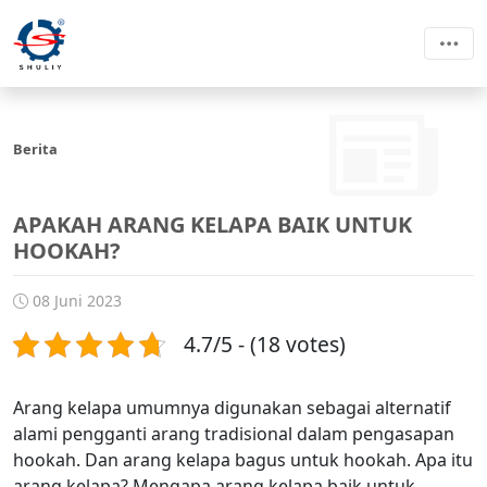
Berita
APAKAH ARANG KELAPA BAIK UNTUK
HOOKAH?
08 Juni 2023
4.7/5 - (18 votes)
Arang kelapa umumnya digunakan sebagai alternatif
alami pengganti arang tradisional dalam pengasapan
hookah. Dan arang kelapa bagus untuk hookah. Apa itu
arang kelapa? Mengapa arang kelapa baik untuk