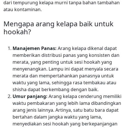
dari tempurung kelapa murni tanpa bahan tambahan
atau kontaminan.
Mengapa arang kelapa baik untuk
hookah?
Manajemen Panas:
Arang kelapa dikenal dapat
memberikan distribusi panas yang konsisten dan
merata, yang penting untuk sesi hookah yang
menyenangkan. Lampu ini dapat menyala secara
merata dan mempertahankan panasnya untuk
waktu yang lama, sehingga rasa tembakau atau
shisha dapat berkembang dengan baik.
Umur panjang:
Arang kelapa cenderung memiliki
waktu pembakaran yang lebih lama dibandingkan
arang jenis lainnya. Artinya, satu batu bara dapat
bertahan dalam jangka waktu yang lama,
menyediakan sesi hookah yang berkepanjangan