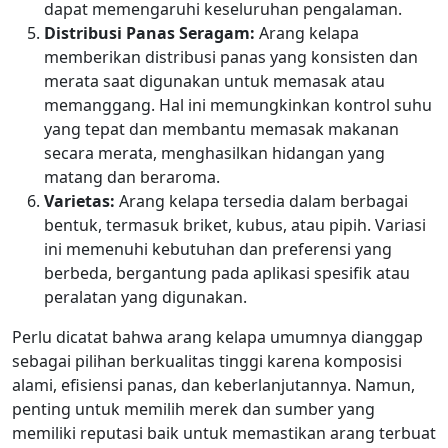
dapat memengaruhi keseluruhan pengalaman.
Distribusi Panas Seragam:
Arang kelapa
memberikan distribusi panas yang konsisten dan
merata saat digunakan untuk memasak atau
memanggang. Hal ini memungkinkan kontrol suhu
yang tepat dan membantu memasak makanan
secara merata, menghasilkan hidangan yang
matang dan beraroma.
Varietas:
Arang kelapa tersedia dalam berbagai
bentuk, termasuk briket, kubus, atau pipih. Variasi
ini memenuhi kebutuhan dan preferensi yang
berbeda, bergantung pada aplikasi spesifik atau
peralatan yang digunakan.
Perlu dicatat bahwa arang kelapa umumnya dianggap
sebagai pilihan berkualitas tinggi karena komposisi
alami, efisiensi panas, dan keberlanjutannya. Namun,
penting untuk memilih merek dan sumber yang
memiliki reputasi baik untuk memastikan arang terbuat