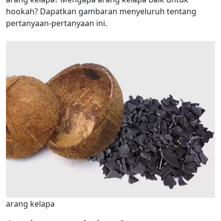
hookah? Dapatkan gambaran menyeluruh tentang
pertanyaan-pertanyaan ini.
arang kelapa