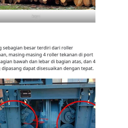
kayu
ebagian besar terdiri dari roller
an, masing-masing 4 roller tekanan di port
agian bawah dan lebar di bagian atas, dan 4
g dipasang dapat disesuaikan dengan tepat.