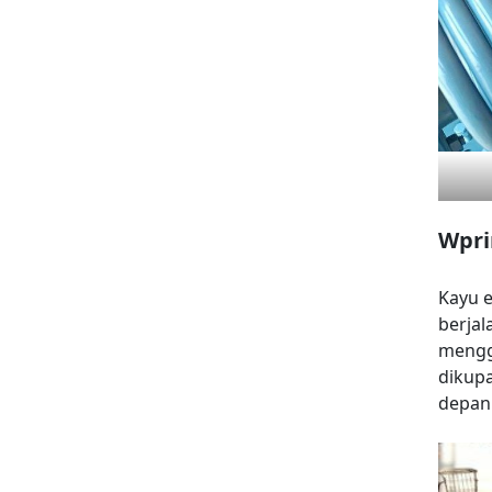
W
pri
Kayu 
berjal
mengg
dikupa
depan