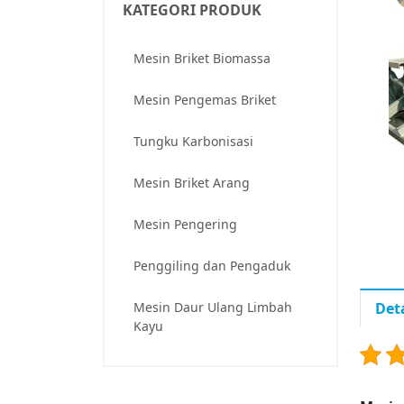
KATEGORI PRODUK
Mesin Briket Biomassa
Mesin Pengemas Briket
Tungku Karbonisasi
Mesin Briket Arang
Mesin Pengering
Penggiling dan Pengaduk
Mesin Daur Ulang Limbah
Det
Kayu