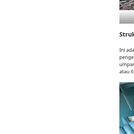
Stru
Ini ad
pengep
umpan 
atau 6