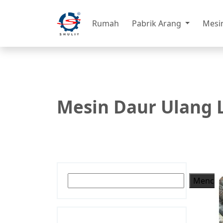
Rumah
Pabrik Arang
Mesi
Mesin Daur Ulang 
Cari
Mencar