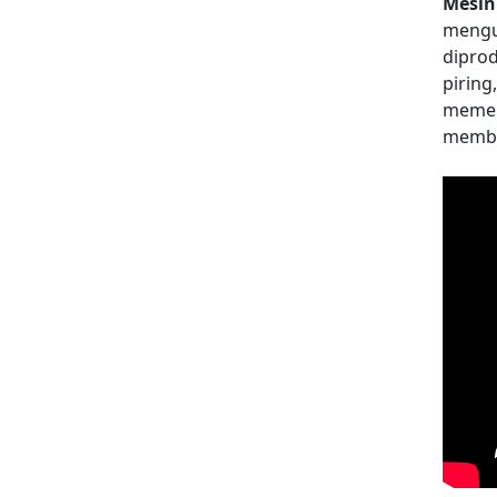
Mesin
mengup
dipro
piring
memeri
membe