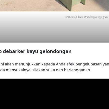
pertunjukan mesin pengupas 
o debarker kayu gelondongan
 ini akan menunjukkan kepada Anda efek pengelupasan yan
nda menyukainya, silakan suka dan berlangganan.