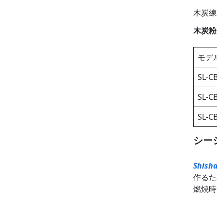
木炭練
木炭粉
モデ
SL-C
SL-C
SL-C
シー
Shish
作るた
燃焼時