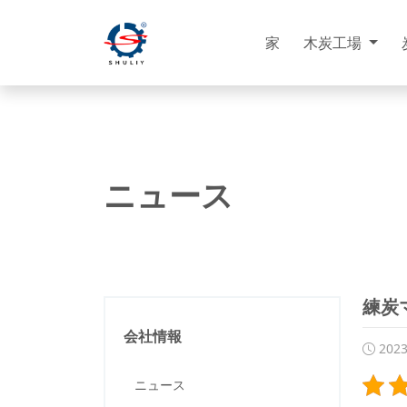
家
木炭工場
ニュース
練炭
会社情報
202
ニュース