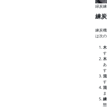
緑炭練
練炭
練炭機
は次の
木
す
木
あ
す
混
す
混
ま
練
態