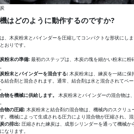
炭
機はどのように動作するのですか?
は、木炭粉末とバインダーを圧縮してコンパクトな形状にしま
とおりです。
炭粉末の準備:
最初のステップは、木炭の塊を細かい粉末に粉
。
炭粉末とバインダーを混合する:
木炭粉末は、練炭を一緒に保
る結合剤と混合されます。通常、結合剤は水と混合されてペー
。
合物を機械に供給します。
木炭粉末とバインダーの混合物は
。
合物の圧縮:
木炭粉末と結合剤の混合物は、機械内のスクリュー
す。機械によって生成される圧力により混合物が圧縮され、混
炭の排出:
圧縮された練炭は、成形シリンダーを通って機械か
になります。