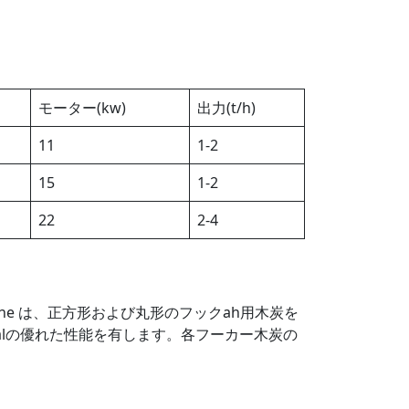
モーター(kw)
出力(t/h)
11
1-2
15
1-2
22
2-4
 machine は、正方形および丸形のフックah用木炭を
coalの優れた性能を有します。各フーカー木炭の