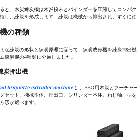
ると、木炭練炭機は木炭粉末とバインダーを圧縮してコンパク
縮し、練炭を形成します。練炭は機械から排出され、すぐに使
機の種類
まな練炭の形状と練炭原理に従って、練炭成形機を練炭押出機
ム練炭機の4種類に分類しました。
練炭押出機
oal briquette extruder machine
は、BBQ用木炭とフーチャ
グセット、機械本体、排出口、シリンダー本体、ねじ軸、型を
方形が選べます。