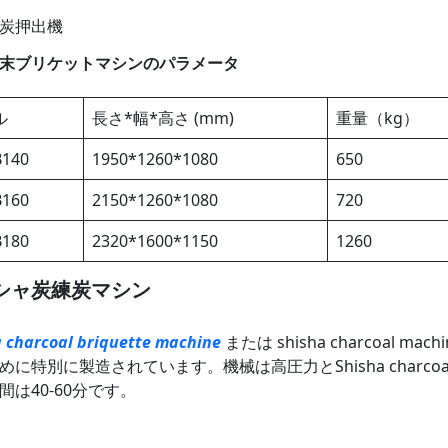
炭押出機
末ブリケットマシンのパラメータ
ル
長さ*幅*高さ (mm)
重量（kg）
B140
1950*1260*1080
650
B160
2150*1260*1080
720
B180
2320*1600*1150
1260
シャ炭練炭マシン
a charcoal briquette machine
または shisha charcoal
めに特別に製造されています。機械は高圧力とShisha char
間は40-60分です。