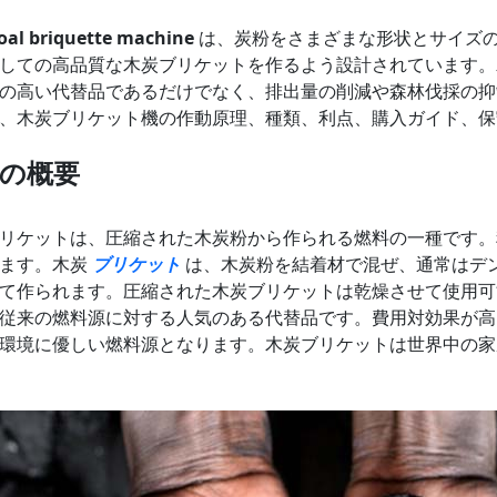
oal briquette machine
は、炭粉をさまざまな形状とサイズ
しての高品質な木炭ブリケットを作るよう設計されています。
の高い代替品であるだけでなく、排出量の削減や森林伐採の抑
、木炭ブリケット機の作動原理、種類、利点、購入ガイド、保
の概要
リケットは、圧縮された木炭粉から作られる燃料の一種です。
れます。木炭
ブリケット
は、木炭粉を結着材で混ぜ、通常はデ
て作られます。圧縮された木炭ブリケットは乾燥させて使用可
従来の燃料源に対する人気のある代替品です。費用対効果が高
環境に優しい燃料源となります。木炭ブリケットは世界中の家