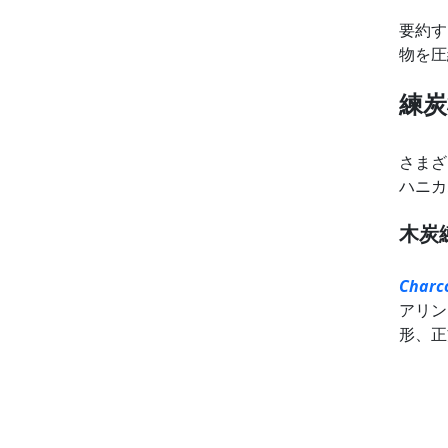
要約す
物を圧
練炭
さまざ
ハニカ
木炭
Charc
アリン
形、正