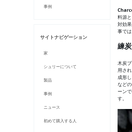
事例
Charc
料源と
対効果
事では
サイトナビゲーション
練炭
家
木炭ブ
シュリーについて
用さ
成形し
製品
などの
ーンで
事例
す。
ニュース
初めて購入する人