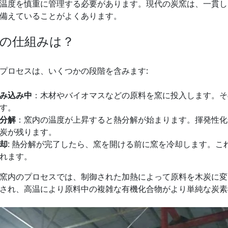
温度を慎重に管理する必要があります。現代の炭窯は、一貫し
備えていることがよくあります。
の仕組みは？
プロセスは、いくつかの段階を含みます:
み込み中
：木材やバイオマスなどの原料を窯に投入します。そ
す。
分解
：窯内の温度が上昇すると熱分解が始まります。揮発性化
炭が残ります。
却
: 熱分解が完了したら、窯を開ける前に窯を冷却します。
れます。
窯内のプロセスでは、制御された加熱によって原料を木炭に変
され、高温により原料中の複雑な有機化合物がより単純な炭素