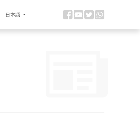
日本語
？