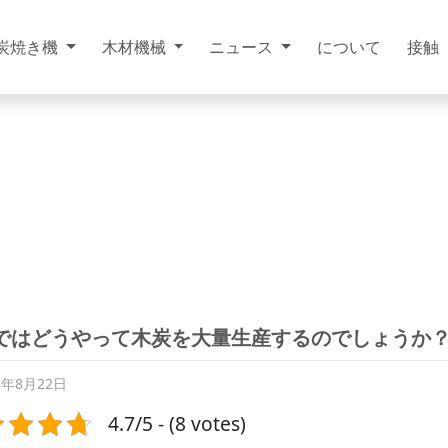
炭焼き機
木材機械
ニュース
について
接触
ではどうやって木炭を大量生産するのでしょうか
3年8月22日
4.7/5 - (8 votes)