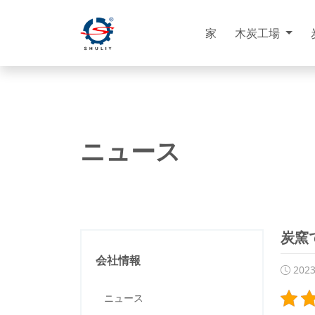
家
木炭工場
ニュース
炭窯
会社情報
202
ニュース