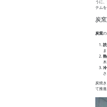
うに、
テムを
炭窯
炭窯
の
読
ま
熱
木
冷
さ
炭焼き
て推進