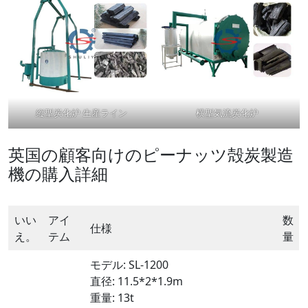
縦型炭化炉 生産ライン
横型気流炭化炉
英国の顧客向けのピーナッツ殻炭製造
機の購入詳細
いい
アイ
数
仕様
え。
テム
量
モデル: SL-1200
直径: 11.5*2*1.9m
重量: 13t