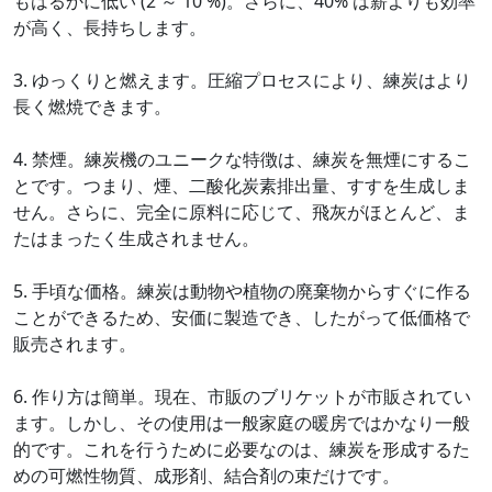
もはるかに低い (2 ～ 10 %)。さらに、40% は薪よりも効率
が高く、長持ちします。
3. ゆっくりと燃えます。圧縮プロセスにより、練炭はより
長く燃焼できます。
4. 禁煙。練炭機のユニークな特徴は、練炭を無煙にするこ
とです。つまり、煙、二酸化炭素排出量、すすを生成しま
せん。さらに、完全に原料に応じて、飛灰がほとんど、ま
たはまったく生成されません。
5. 手頃な価格。練炭は動物や植物の廃棄物からすぐに作る
ことができるため、安価に製造でき、したがって低価格で
販売されます。
6. 作り方は簡単。現在、市販のブリケットが市販されてい
ます。しかし、その使用は一般家庭の暖房ではかなり一般
的です。これを行うために必要なのは、練炭を形成するた
めの可燃性物質、成形剤、結合剤の束だけです。