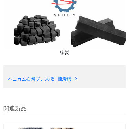
練炭
ハニカム石炭プレス機 |練炭機
関連製品