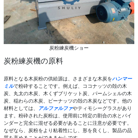
炭粉練炭機ショー
炭粉練炭機の原料
原料となる木炭粉の供給源は、さまざまな木炭を
ハンマー
ミル
で粉砕することです。例えば、ココナッツの殻の木
炭、丸太の木炭、木くずブリケット炭、パームシェルの木
炭、稲わらの木炭、ピーナッツの殻の木炭などです。他の
材料としては、
アルファルファ
やティモシーグラスがあり
ます。粉砕された炭粉は、使用前に特定の割合の水とバイ
ンダーと完全に混ぜる必要があることに注意が必要です。
なぜなら、炭粉をより粘着性にし、形を良くし、製品の品
質を高めることができるからです。