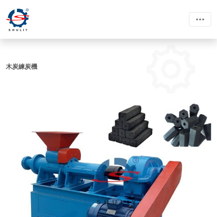
木炭練炭機