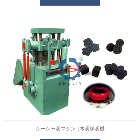
シーシャ炭マシン |木炭練炭機