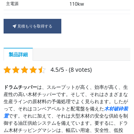
主電源
110kw
重さ
8600kg
見積もりを取得する
投入口コンベア
6メートル
出口コンベア
8m
サイズ
3105*2300*1650mm
製品詳細
4.5/5 - (8 votes)
ドラムチッパー
は、スループットが高く、効率が高く、生
産性の高い木材チッパーです。そして、それはさまざまな
生産ラインの原材料の予備処理でよく見られます。したが
って、それはコンベアベルトと配電盤を備えた
木材破砕装
置
です。それに加えて、それは大型木材の安全な供給を制
御する油圧供給システムを備えています。要するに、ドラ
ム木材チッピングマシンは、幅広い用途、安全性、低投