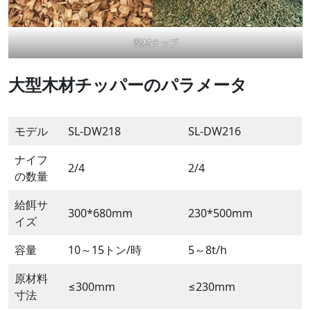
廃材チップ
大型木材チッパーのパラメータ
モデル
SL-DW218
SL-DW216
ナイフ
2/4
2/4
の数量
給餌サ
300*680mm
230*500mm
イズ
容量
10～15トン/時
5～8t/h
原材料
≤300mm
≤230mm
寸法