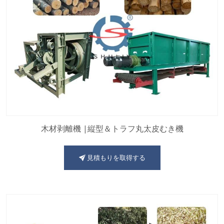
木材剥離機 |縦型＆トラフ丸太皮むき機
見積もりを取得する