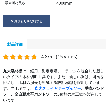
最大製材長さ
4000mm
見積もりを取得する
製品詳細
4.8/5 - (15 votes)
丸太製材機
は、鋸刃、測定定規、トラックを統合した新し
いタイプの木材切断工具です。また、新しい鋸は、研磨を
排除し、木材の損失を削減する設計思想を採用していま
す。当工場では、
丸太スライドテーブルソー
、垂直バンド
ソー、全自動水平バンドソー
の3種類の木工鋸を製造して
います。