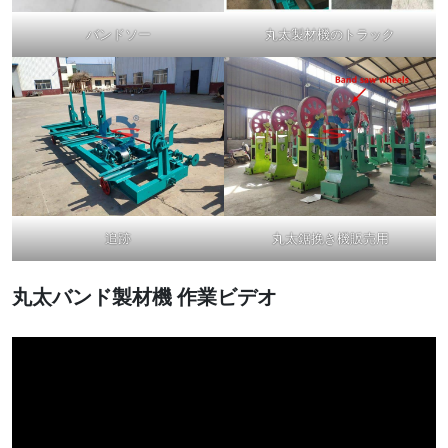
バンドソー
丸太製材機のトラック
追跡
丸太鋸挽き機販売用
丸太バンド製材機
作業ビデオ