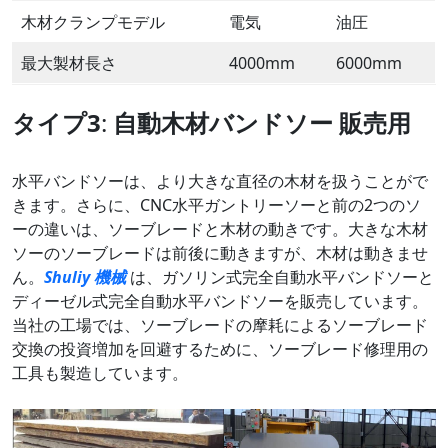
木材クランプモデル
電気
油圧
最大製材長さ
4000mm
6000mm
タイプ3
:
自動木材バンドソー
販売用
水平バンドソーは、より大きな直径の木材を扱うことがで
きます。さらに、CNC水平ガントリーソーと前の2つのソ
ーの違いは、ソーブレードと木材の動きです。大きな木材
ソーのソーブレードは前後に動きますが、木材は動きませ
ん。
Shuliy 機械
は、ガソリン式完全自動水平バンドソーと
ディーゼル式完全自動水平バンドソーを販売しています。
当社の工場では、ソーブレードの摩耗によるソーブレード
交換の投資増加を回避するために、ソーブレード修理用の
工具も製造しています。