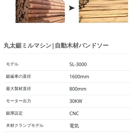
丸太鋸ミルマシン|自動木材バンドソー
モデル
SL-3000
鋸歯車の直径
1600mm
最大製材直径
800mm
モーター出力
30KW
鋸厚設定
CNC
木材クランプモデル
電気