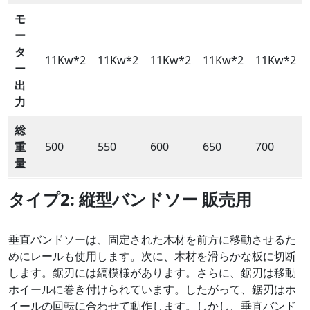
モ
ー
タ
11Kw*2
11Kw*2
11Kw*2
11Kw*2
11Kw*2
ー
出
力
総
重
500
550
600
650
700
量
タイプ2: 縦型バンドソー
販売用
垂直バンドソーは、固定された木材を前方に移動させるた
めにレールも使用します。次に、木材を滑らかな板に切断
します。鋸刃には縞模様があります。さらに、鋸刃は移動
ホイールに巻き付けられています。したがって、鋸刃はホ
イールの回転に合わせて動作します。しかし、垂直バンド