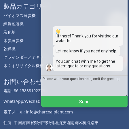
製品カテゴリー
バイオマス練炭機
Whatsapp
練炭包装機
炭化炉
Email
Hi there! Thank you for visiting our
木炭練炭機
website.
乾燥機
Wechat
Let me know if you need any help.
グラインダーとミキサー
1
You can chat with me to get the
Chat
木くずリサイクル機械
latest quote or any questions.
お問い合わせ
電話: 86 15838192276
WhatsApp/Wechat: 86 15838192276
Send
電子メール: info@charcoalplant.com
住所: 中国河南省鄭州市鄭州経済技術開発区杭海路東