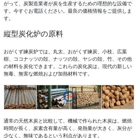
がって、炭製造業者が炭を生産するための理想的な設備で
す。今すぐお電話ください。最良の価格情報をご提供しま
す。
縦型炭化炉の原料
おがくず練炭炉では、丸太、おがくず練炭、小枝、広葉
樹、ココナッツの殻、ナッツの殻、ヤシの殻、竹、その他
の材料を炭化できます。これらの炭化炭は、現代の新しい
無毒、無害な燃焼および加熱材料です。
通常の天然木炭と比較して、機械で作られた木炭は、燃焼
時間が長く、炭素含有量が高く、発熱量が大きく、灰分が
少なく、無味であるという利点があります。