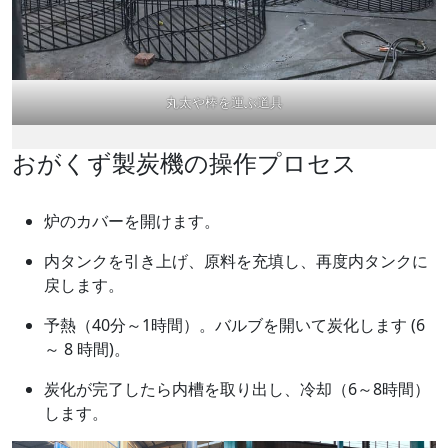
丸太や棒を運ぶ道具
おがくず製炭機の操作プロセス
炉のカバーを開けます。
内タンクを引き上げ、原料を充填し、再度内タンクに
戻します。
予熱（40分～1時間）。バルブを開いて炭化します (6
～ 8 時間)。
炭化が完了したら内槽を取り出し、冷却（6～8時間）
します。