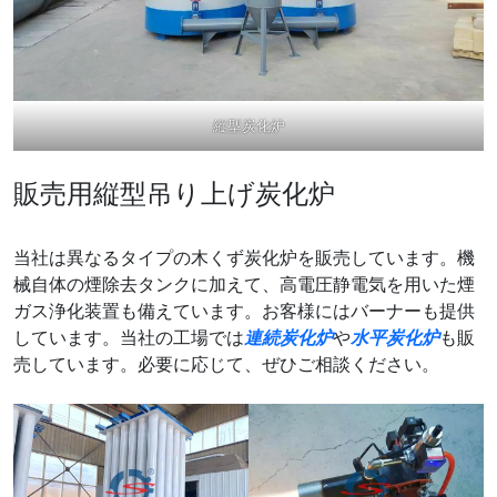
縦型炭化炉
販売用縦型吊り上げ炭化炉
当社は異なるタイプの木くず炭化炉を販売しています。機
械自体の煙除去タンクに加えて、高電圧静電気を用いた煙
ガス浄化装置も備えています。お客様にはバーナーも提供
しています。当社の工場では
連続炭化炉
や
水平炭化炉
も販
売しています。必要に応じて、ぜひご相談ください。