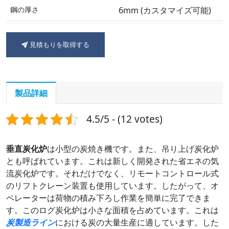
鋼の厚さ
6mm (カスタマイズ可能)
コンロ内サイズ
1.5*1.5メートル
見積もりを取得する
重さ
2.8t
部品を含む
1台のマシンに3つのコンロ
が含まれています
製品詳細
電力
追加の電力は必要ありませ
4.5/5 - (12 votes)
ん
8時間あたりのバイオマス暖房
8時間あたり50～80kgの廃
垂直炭化炉
は小型の炭焼き機です。また、吊り上げ炭化炉
費
棄バイオマス
とも呼ばれています。これは新しく開発された省エネの気
流炭化炉です。それだけでなく、リモートコントロール式
のリフトクレーン装置も使用しています。したがって、オ
ペレーターは荷物の積み下ろし作業を簡単に完了できま
す。このログ炭化炉は小さな面積を占めています。これは
炭製造ライン
における炭の大量生産に適しています。した