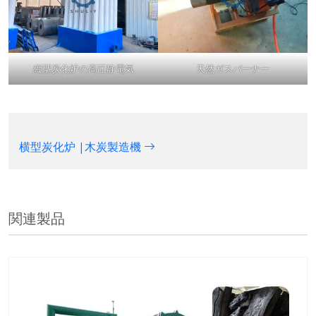
縦型炭化炉の高圧静電気
天然ガスバーナー
横型炭化炉 |木炭製造機
関連製品