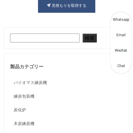
見積もりを取得する
Whatsapp
Email
検索
検索
Wechat
製品カテゴリー
Chat
バイオマス練炭機
練炭包装機
炭化炉
木炭練炭機