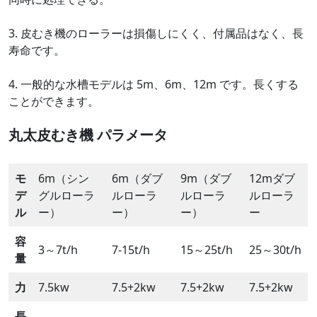
3. 皮むき機のローラーは損傷しにくく、付属品はなく、長
寿命です。
4. 一般的な水槽モデルは 5m、6m、12m です。長くする
ことができます。
丸太皮むき機
パラメータ
モ
6m（シン
6m（ダブ
9m（ダブ
12mダブ
デ
グルローラ
ルローラ
ルローラ
ルローラ
ル
ー）
ー）
ー）
ー
容
3～7t/h
7-15t/h
15～25t/h
25～30t/h
量
力
7.5kw
7.5+2kw
7.5+2kw
7.5+2kw
長