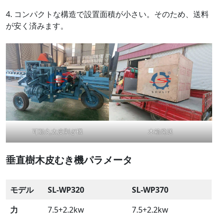
4. コンパクトな構造で設置面積が小さい。そのため、送料
が安く済みます。
可動丸太皮剥ぎ機
木箱発送
垂直樹木皮むき機パラメータ
モデル
SL-WP320
SL-WP370
力
7.5+2.2kw
7.5+2.2kw