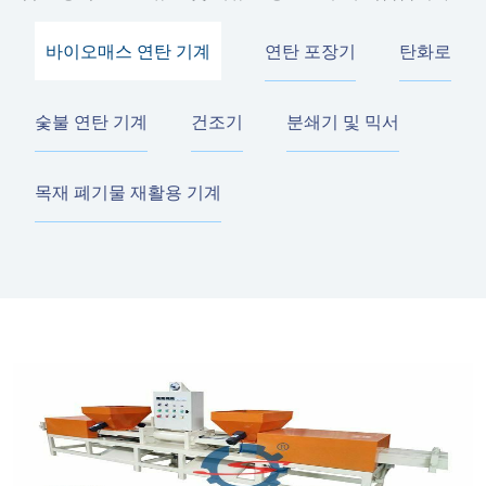
바이오매스 연탄 기계
연탄 포장기
탄화로
숯불 연탄 기계
건조기
분쇄기 및 믹서
목재 폐기물 재활용 기계