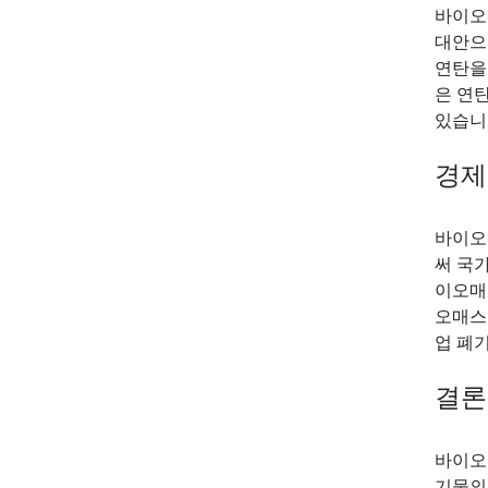
바이오
대안으
연탄을
은 연
있습니
경제
바이오
써 국
이오매
오매스
업 폐
결론
바이오
기물의