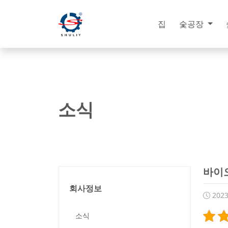
집
숯공장
소식
바이오
회사정보
202
소식