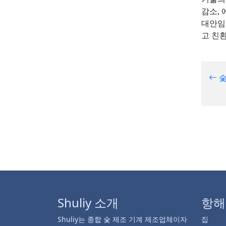
감소,
대안임
고 친
숯
Shuliy 소개
항해
Shuliy는 종합 숯 제조 기계 제조업체이자
집