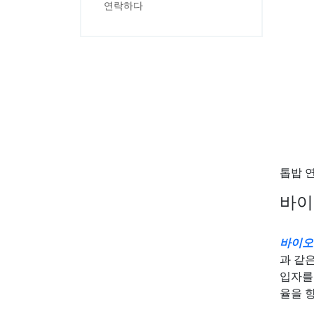
연락하다
톱밥 
바이
바이오
과 같
입자를
율을 