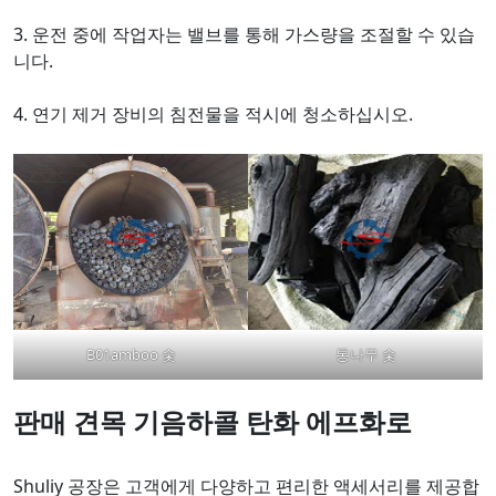
3. 운전 중에 작업자는 밸브를 통해 가스량을 조절할 수 있습
니다.
4. 연기 제거 장비의 침전물을 적시에 청소하십시오.
B01amboo 숯
통나무 숯
판매
견목
기음
하콜
탄화
에프
화로
Shuliy 공장은 고객에게 다양하고 편리한 액세서리를 제공합