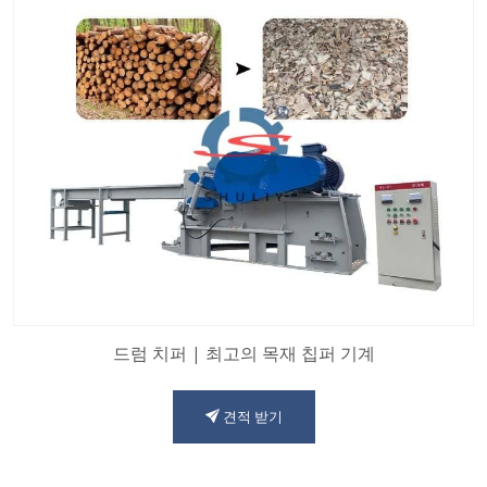
드럼 치퍼 | 최고의 목재 칩퍼 기계
견적 받기