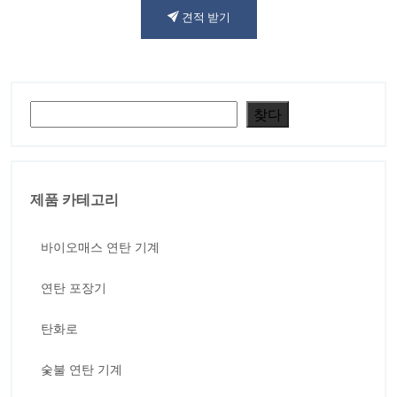
견적 받기
검색
찾다
제품 카테고리
바이오매스 연탄 기계
연탄 포장기
탄화로
숯불 연탄 기계