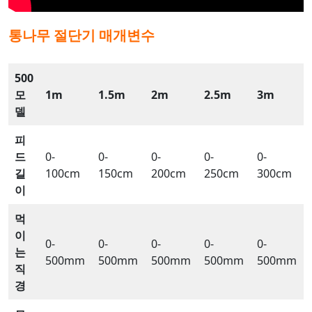
통나무 절단기
매개변수
500
모
1m
1.5m
2m
2.5m
3m
델
피
드
0-
0-
0-
0-
0-
길
100cm
150cm
200cm
250cm
300cm
이
먹
이
0-
0-
0-
0-
0-
는
500mm
500mm
500mm
500mm
500mm
직
경