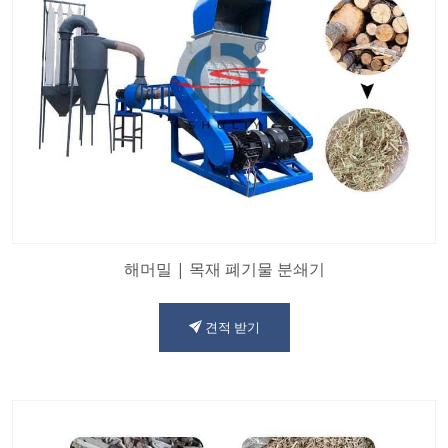
해머밀 | 목재 폐기물 분쇄기
견적 받기