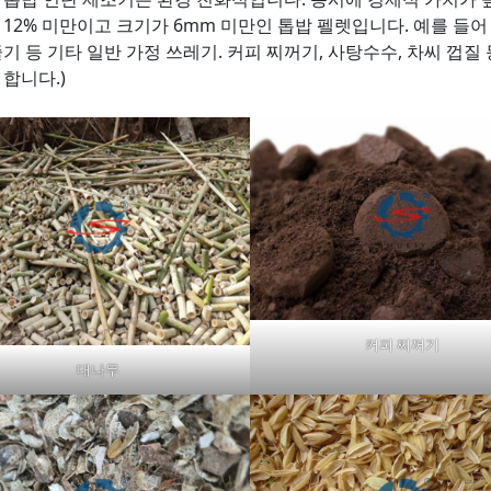
12% 미만이고 크기가 6mm 미만인 톱밥 펠렛입니다. 예를 들어 톱밥
기 등 기타 일반 가정 쓰레기. 커피 찌꺼기, 사탕수수, 차씨 껍질
합니다.)
커피 찌꺼기
대나무