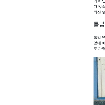
에 바
가 많
최신 
톱밥
톱밥 
앞에 
도 가