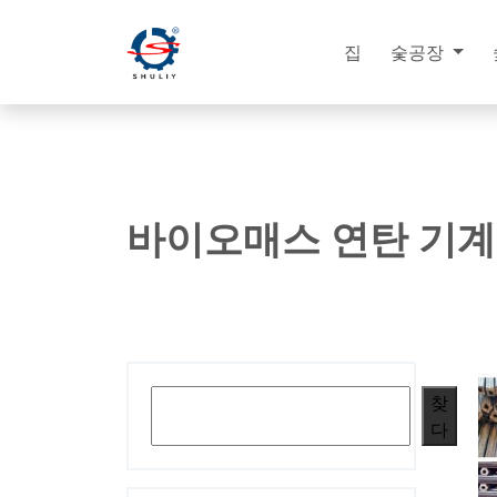
집
숯공장
바이오매스 연탄 기계
검색
찾
다