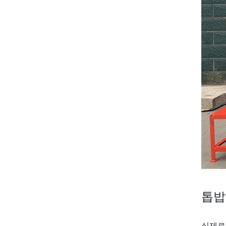
톱밥
실제로