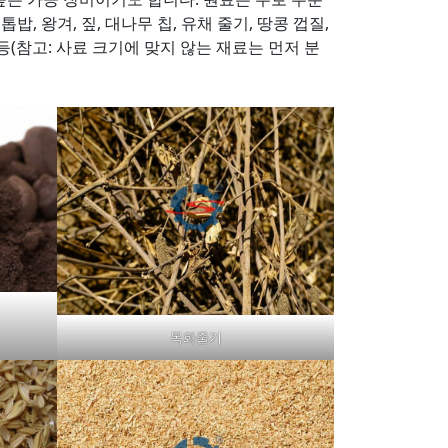
, 왕겨, 짚, 대나무 칩, 유채 줄기, 땅콩 껍질,
 등(참고: 사료 크기에 맞지 않는 재료는 먼저 분
목화줄기