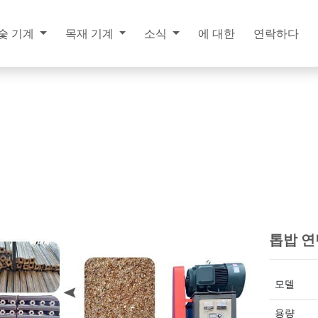
숯 기계
목재 기계
소식
에 대한
연락하다
톱밥 연
모델
용량