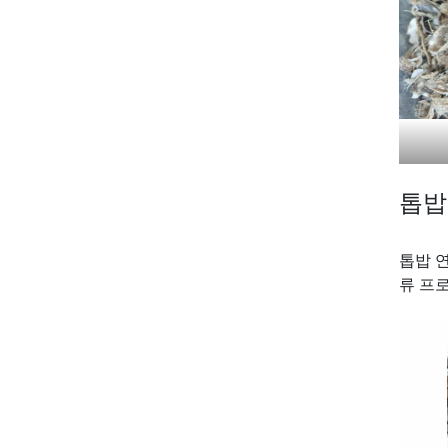
톱밥
톱밥 연
류 프