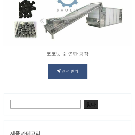
코코넛 숯 연탄 공장
견적 받기
검색
찾다
제품 카테고리