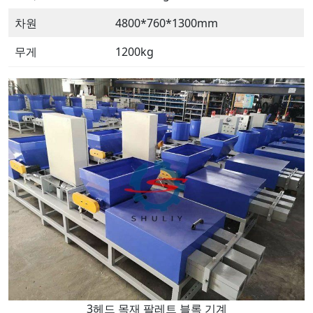
차원
4800*760*1300mm
무게
1200kg
3헤드 목재 팔레트 블록 기계