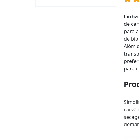
Linha
de car
para a
de bio
Além d
transp
prefer
para c
Pro
Simpli
carvão
secage
deman