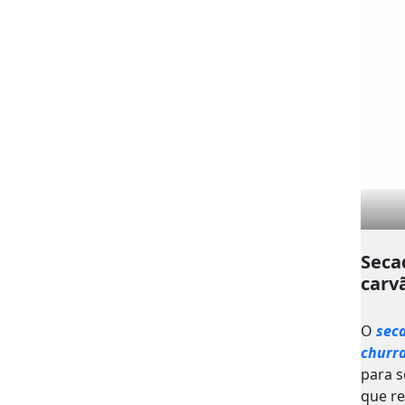
Seca
carv
O
sec
churr
para s
que r