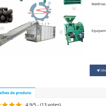
Matérias
Equipame
garantia
Obt
alhes do produto
4.9/5 - (13 votes)