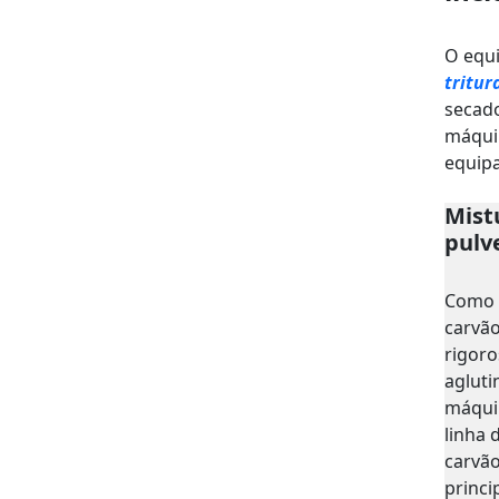
O equi
tritur
secado
máquin
equipa
Mist
pulv
Como 
carvão
rigoro
agluti
máquin
linha
carvão
princ