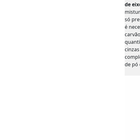
de eix
mistur
só pre
é nece
carvão
quanti
cinzas
compl
de pó 