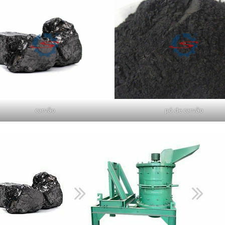
carvão
pó de carvão