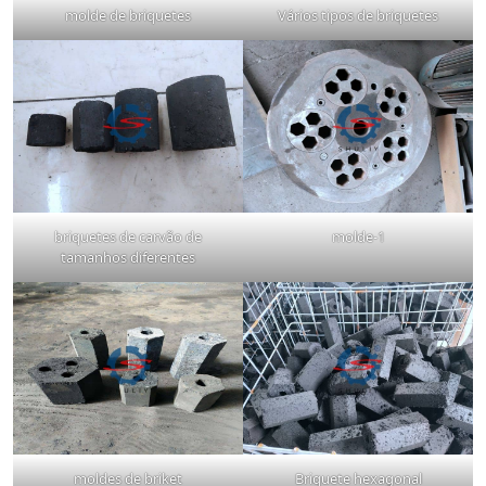
molde de briquetes
Vários tipos de briquetes
briquetes de carvão de
molde-1
tamanhos diferentes
moldes de briket
Briquete hexagonal