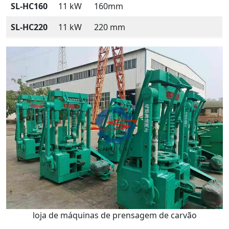
SL-HC160
11 kW
160mm
SL-HC220
11 kW
220 mm
loja de máquinas de prensagem de carvão