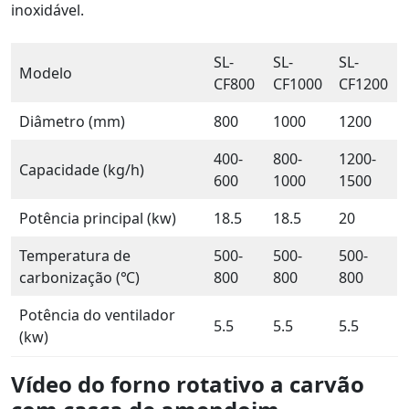
inoxidável.
SL-
SL-
SL-
Modelo
CF800
CF1000
CF1200
Diâmetro (mm)
800
1000
1200
400-
800-
1200-
Capacidade (kg/h)
600
1000
1500
Potência principal (kw)
18.5
18.5
20
Temperatura de
500-
500-
500-
carbonização (℃)
800
800
800
Potência do ventilador
5.5
5.5
5.5
(kw)
Vídeo do forno rotativo a carvão