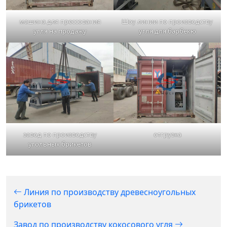
машина для прессования
Шоу линии по производству
угля на продажу
угля для барбекю
завод по производству
отгрузка
угольных брикетов
Линия по производству древесноугольных
брикетов
Завод по производству кокосового угля