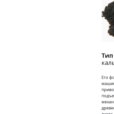
Тип
кал
Его ф
машин
приво
подъе
механ
древе