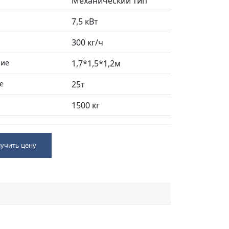
Механический тип
7,5 кВт
300 кг/ч
ие
1,7*1,5*1,2м
е
25т
1500 кг
учить цену