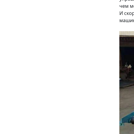
чем м
И ско
машин