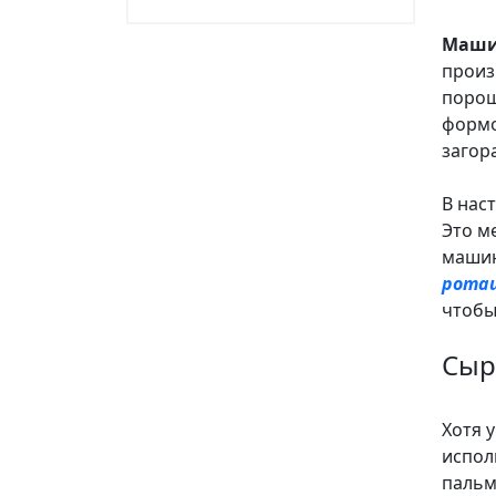
Маши
произ
порош
формо
загор
В нас
Это м
машин
ротац
чтобы
Сыр
Хотя 
испол
пальм