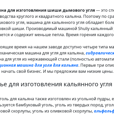
на для изготовления шиши дымового угля
— это сп
водства круглого и квадратного кальяна. Поэтому по с
кового угля, машина для кальянного угля обладает бо
вкой шиши. Производимый машиной Shuliy кальянный уг
ается и содержит меньше пепла. Время горения каждого 
тоящее время на нашем заводе доступно четыре типа ма
еханическая машина для угля для кальяна,
гидравлическ
а для угля из нержавеющей стали (полностью автомати
ионная машина для угля для кальяна
. Первые три опи
 начать свой бизнес. И мы предложим вам низкие цены.
ье для изготовления кальянного угля
уголь для кальяна также изготовлен из угольной пудры,
ьзуется бамбуковый уголь, уголь из твердых пород, угол
овой скорлупы, уголь из оливковой скорлупы,
альфаль