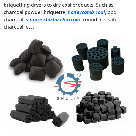
briquetting dryers to dry coal products. Such as
charcoal powder briquette,
honeycomb coal
, bbq
charcoal,
square shisha charcoal
, round hookah
charcoal, etc.