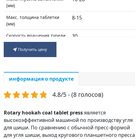
(мм)
Макс. толщина таблетки
8-15
(мм)
Скорость вращения турели
30
(об/мин)
Получить цену
Макс.выход(шт/ч)
30000-40000
Мощность двигателя (кВт)
7.5
информация о продукте
Общий размер (мм)
800*900*1650
Вес машины (кг)
1500
4.8/5 - (8 голосов)
Rotary hookah coal tablet press
является
высокоэффективной машиной по производству угля
для шиши. По сравнению с обычной пресс-формой
для угля шиши, выход кругового планшетного пресса