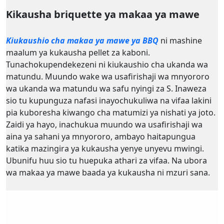
Kikausha briquette ya makaa ya mawe
Kiukaushio cha makaa ya mawe ya BBQ
ni mashine
maalum ya kukausha pellet za kaboni.
Tunachokupendekezeni ni kiukaushio cha ukanda wa
matundu. Muundo wake wa usafirishaji wa mnyororo
wa ukanda wa matundu wa safu nyingi za S. Inaweza
sio tu kupunguza nafasi inayochukuliwa na vifaa lakini
pia kuboresha kiwango cha matumizi ya nishati ya joto.
Zaidi ya hayo, inachukua muundo wa usafirishaji wa
aina ya sahani ya mnyororo, ambayo haitapungua
katika mazingira ya kukausha yenye unyevu mwingi.
Ubunifu huu sio tu huepuka athari za vifaa. Na ubora
wa makaa ya mawe baada ya kukausha ni mzuri sana.