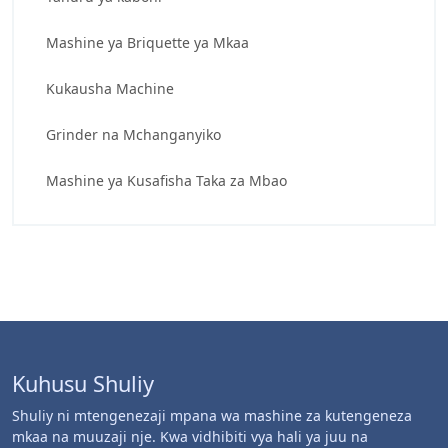
Mashine ya Briquette ya Mkaa
Kukausha Machine
Grinder na Mchanganyiko
Mashine ya Kusafisha Taka za Mbao
Kuhusu Shuliy
Shuliy ni mtengenezaji mpana wa mashine za kutengeneza
mkaa na muuzaji nje. Kwa vidhibiti vya hali ya juu na