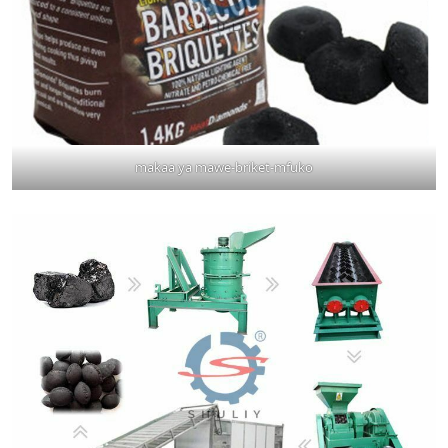
makaa ya mawe-briket-mfuko