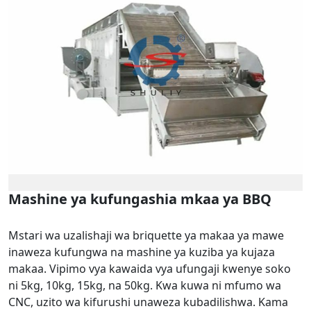
Mashine ya kufungashia mkaa ya BBQ
Mstari wa uzalishaji wa briquette ya makaa ya mawe
inaweza kufungwa na mashine ya kuziba ya kujaza
makaa. Vipimo vya kawaida vya ufungaji kwenye soko
ni 5kg, 10kg, 15kg, na 50kg. Kwa kuwa ni mfumo wa
CNC, uzito wa kifurushi unaweza kubadilishwa. Kama