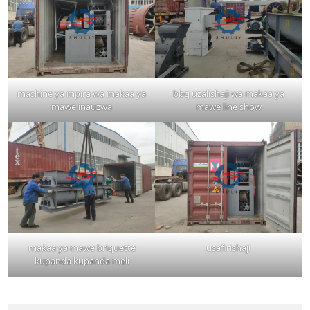
mashine ya mpira wa makaa ya
bbq uzalishaji wa makaa ya
mawe inauzwa
mawe line show
makaa ya mawe briquette
usafirishaji
kupanda kupanda meli