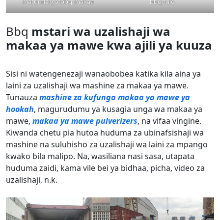
matumizi-ya-bbq-makaa
bbq-fule
Bbq
mstari wa uzalishaji wa
makaa ya mawe kwa ajili ya kuuza
Sisi ni watengenezaji wanaobobea katika kila aina ya
laini za uzalishaji wa mashine za makaa ya mawe.
Tunauza
mashine za kufunga makaa ya mawe ya
hookah
, magurudumu ya kusagia unga wa makaa ya
mawe,
makaa ya mawe pulverizers
, na vifaa vingine.
Kiwanda chetu pia hutoa huduma za ubinafsishaji wa
mashine na suluhisho za uzalishaji wa laini za mpango
kwako bila malipo. Na, wasiliana nasi sasa, utapata
huduma zaidi, kama vile bei ya bidhaa, picha, video za
uzalishaji, n.k.