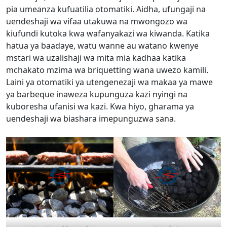
pia umeanza kufuatilia otomatiki. Aidha, ufungaji na
uendeshaji wa vifaa utakuwa na mwongozo wa
kiufundi kutoka kwa wafanyakazi wa kiwanda. Katika
hatua ya baadaye, watu wanne au watano kwenye
mstari wa uzalishaji wa mita mia kadhaa katika
mchakato mzima wa briquetting wana uwezo kamili.
Laini ya otomatiki ya utengenezaji wa makaa ya mawe
ya barbeque inaweza kupunguza kazi nyingi na
kuboresha ufanisi wa kazi. Kwa hiyo, gharama ya
uendeshaji wa biashara imepunguzwa sana.