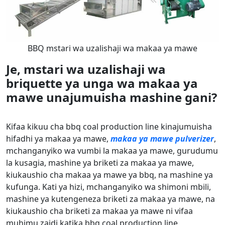
BBQ mstari wa uzalishaji wa makaa ya mawe
Je, mstari wa uzalishaji wa
briquette ya unga wa makaa ya
mawe unajumuisha mashine gani?
Kifaa kikuu cha bbq coal production line kinajumuisha
hifadhi ya makaa ya mawe,
makaa ya mawe pulverizer
,
mchanganyiko wa vumbi la makaa ya mawe, gurudumu
la kusagia, mashine ya briketi za makaa ya mawe,
kiukaushio cha makaa ya mawe ya bbq, na mashine ya
kufunga. Kati ya hizi, mchanganyiko wa shimoni mbili,
mashine ya kutengeneza briketi za makaa ya mawe, na
kiukaushio cha briketi za makaa ya mawe ni vifaa
muhimu zaidi katika bbq coal production line.