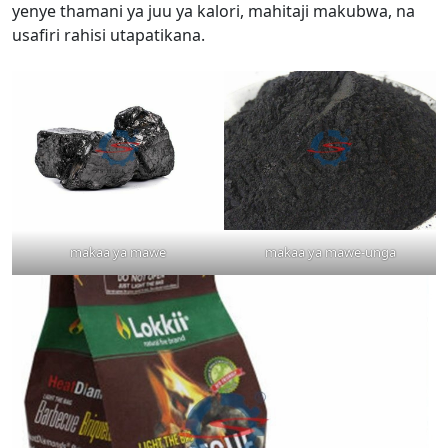
yenye thamani ya juu ya kalori, mahitaji makubwa, na
usafiri rahisi utapatikana.
makaa ya mawe
makaa ya mawe-unga