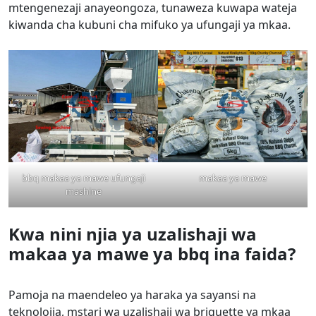
mtengenezaji anayeongoza, tunaweza kuwapa wateja
kiwanda cha kubuni cha mifuko ya ufungaji ya mkaa.
bbq makaa ya mawe ufungaji
makaa ya mawe
mashine
Kwa nini njia ya uzalishaji wa
makaa ya mawe ya bbq ina faida?
Pamoja na maendeleo ya haraka ya sayansi na
teknolojia, mstari wa uzalishaji wa briquette ya mkaa