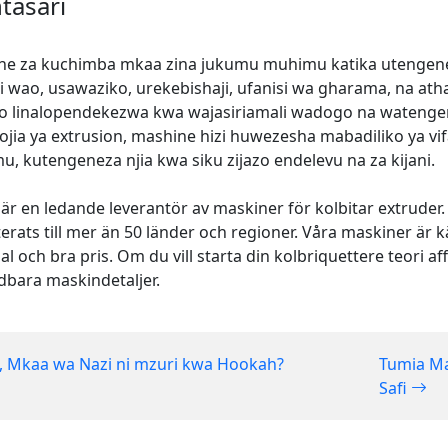
tasari
e za kuchimba mkaa zina jukumu muhimu katika utengeneza
i wao, usawaziko, urekebishaji, ufanisi wa gharama, na at
o linalopendekezwa kwa wajasiriamali wadogo na watenge
ojia ya extrusion, mashine hizi huwezesha mabadiliko ya vif
, kutengeneza njia kwa siku zijazo endelevu na za kijani.
är en ledande leverantör av maskiner för kolbitar extruder
erats till mer än 50 länder och regioner. Våra maskiner är 
al och bra pris. Om du vill starta din kolbriquettere teori 
bara maskindetaljer.
, Mkaa wa Nazi ni mzuri kwa Hookah?
Tumia Ma
Safi