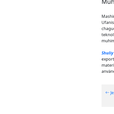
Muh
Mashin
Ufanis
chagu
teknol
muhimu
Shuliy
export
materi
använd
Je