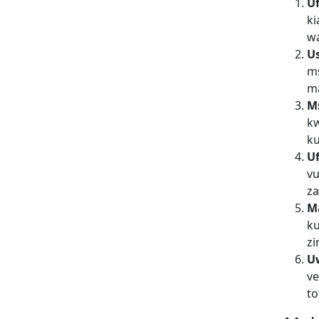
Uf
ki
wa
U
ms
ma
M
kw
ku
U
vu
za
M
ku
zi
U
ve
to