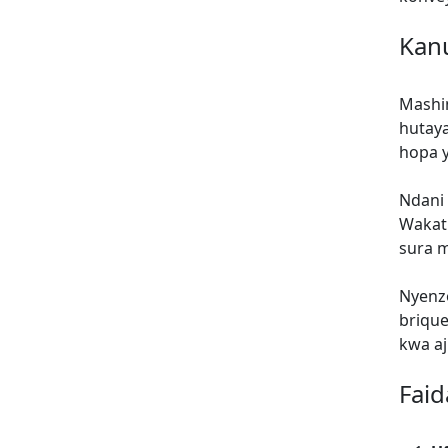
Kanu
Mashin
hutaya
hopa 
Ndani 
Wakati
sura 
Nyenzo
brique
kwa aj
Faid