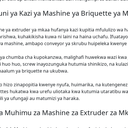
ni ya Kazi ya Mashine ya Briquette ya 
e ya extruder ya mkaa hufanya kazi kupitia mfululizo wa hat
rishwa, kuhakikisha kuwa ni laini na haina uchafu. Ifuatayo
ya mashine, ambapo conveyor ya skrubu huipeleka kweny
ya chumba cha kupokanzwa, malighafi huwekwa wazi kwa jo
 huo huo, screw inayozunguka hutumia shinikizo, na kulazim
maalum ya briquette na ukubwa.
 hizo zinapopitia kwenye nyufa, huimarika, na kutengeneza 
ttes hukatwa kwa urefu uliotaka kwa kutumia utaratibu wa 
ili ya ufungaji au matumizi ya haraka.
a Muhimu za Mashine za Extruder za M