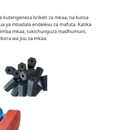
 kutengeneza briketi za mkaa, na kutoa
okua ya mbadala endelevu za mafuta. Katika
chimba mkaa, tukichunguza madhumuni,
ubora wa juu za mkaa.