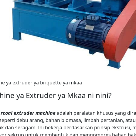
e ya extruder ya briquette ya mkaa
ine ya Extruder ya Mkaa ni nini?
rcoal extruder machine
adalah peralatan khusus yang di
seperti debu arang, bahan biomasa, limbah pertanian, atau
 dan seragam. Ini bekerja berdasarkan prinsip ekstrusi,
yor sekrup untuk membentuk dan mengompres bahan baku 