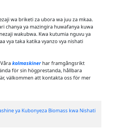
ji wa briketi za ubora wa juu za mkaa.
hari chanya ya mazingira huwafanya kuwa
nezaji wakubwa. Kwa kutumia nguvu ya
aa vya taka katika vyanzo vya nishati
. Våra
kolmaskiner
har framgångsrikt
kända för sin högprestanda, hållbara
affär, välkommen att kontakta oss för mer
shine ya Kubonyeza Biomass kwa Nishati