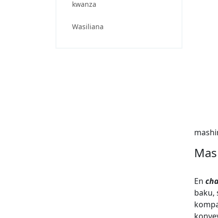
kwanza
Wasiliana
mashin
Mash
En
cha
baku, 
kompak
konve