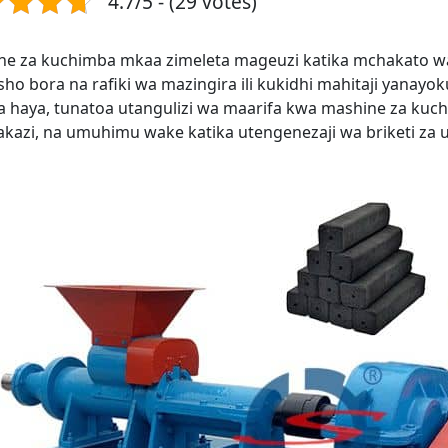
4.7/5 - (29 votes)
ne za kuchimba mkaa zimeleta mageuzi katika mchakato wa
sho bora na rafiki wa mazingira ili kukidhi mahitaji yanay
a haya, tunatoa utangulizi wa maarifa kwa mashine za ku
kazi, na umuhimu wake katika utengenezaji wa briketi za 