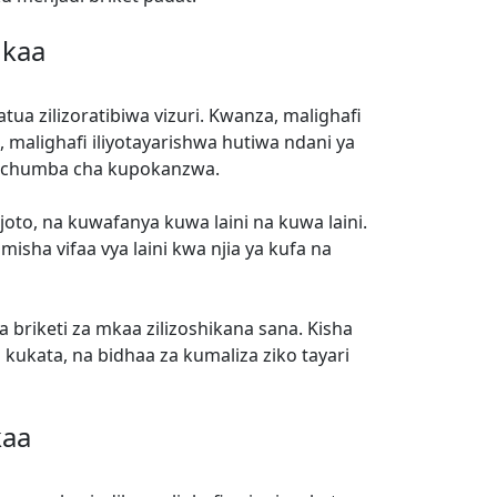
Mkaa
ua zilizoratibiwa vizuri. Kwanza, malighafi
, malighafi iliyotayarishwa hutiwa ndani ya
e chumba cha kupokanzwa.
to, na kuwafanya kuwa laini na kuwa laini.
isha vifaa vya laini kwa njia ya kufa na
briketi za mkaa zilizoshikana sana. Kisha
kukata, na bidhaa za kumaliza ziko tayari
kaa