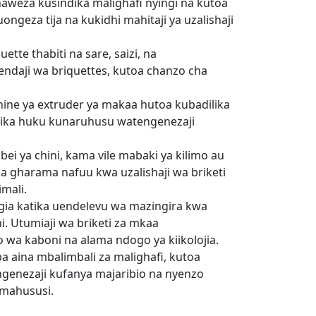
aweza kusindika malighafi nyingi na kutoa
ongeza tija na kukidhi mahitaji ya uzalishaji
te thabiti na sare, saizi, na
daji wa briquettes, kutoa chanzo cha
ne ya extruder ya makaa hutoa kubadilika
ilika huku kunaruhusu watengenezaji
ei ya chini, kama vile mabaki ya kilimo au
 gharama nafuu kwa uzalishaji wa briketi
mali.
a katika uendelevu wa mazingira kwa
i. Utumiaji wa briketi za mkaa
 wa kaboni na alama ndogo ya kiikolojia.
 aina mbalimbali za malighafi, kutoa
engenezaji kufanya majaribio na nyenzo
 mahususi.