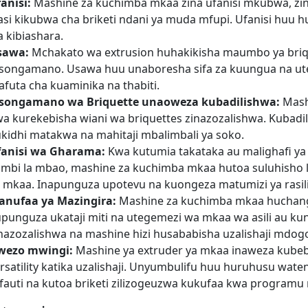
anisi:
Mashine za kuchimba mkaa zina ufanisi mkubwa, zin
asi kikubwa cha briketi ndani ya muda mfupi. Ufanisi huu hu
 kibiashara.
sawa:
Mchakato wa extrusion huhakikisha maumbo ya briquet
ongamano. Usawa huu unaboresha sifa za kuungua na uten
futa cha kuaminika na thabiti.
songamano wa Briquette unaoweza kubadilishwa:
Mashi
a kurekebisha wiani wa briquettes zinazozalishwa. Kubad
kidhi matakwa na mahitaji mbalimbali ya soko.
fanisi wa Gharama:
Kwa kutumia takataka au malighafi ya b
mbi la mbao, mashine za kuchimba mkaa hutoa suluhisho la
 mkaa. Inapunguza upotevu na kuongeza matumizi ya rasili
anufaa ya Mazingira:
Mashine za kuchimba mkaa huchangi
punguza ukataji miti na utegemezi wa mkaa wa asili au kun
nazozalishwa na mashine hizi husababisha uzalishaji mdogo
wezo mwingi:
Mashine ya extruder ya mkaa inaweza kubeba
rsatility katika uzalishaji. Unyumbulifu huu huruhusu wat
fauti na kutoa briketi zilizogeuzwa kukufaa kwa programu