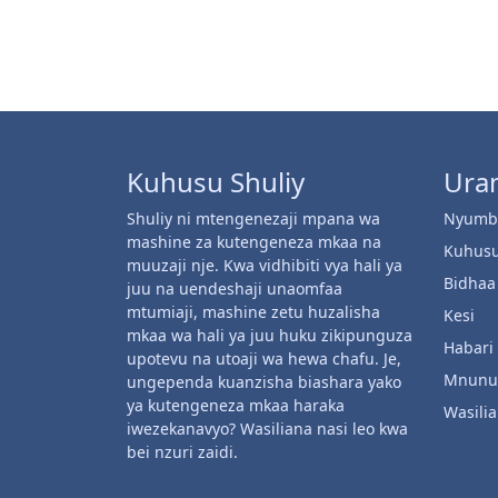
Kuhusu Shuliy
Ura
Shuliy ni mtengenezaji mpana wa
Nyumb
mashine za kutengeneza mkaa na
Kuhusu
muuzaji nje. Kwa vidhibiti vya hali ya
Bidhaa
juu na uendeshaji unaomfaa
mtumiaji, mashine zetu huzalisha
Kesi
mkaa wa hali ya juu huku zikipunguza
Habari
upotevu na utoaji wa hewa chafu. Je,
Mnunuz
ungependa kuanzisha biashara yako
ya kutengeneza mkaa haraka
Wasili
iwezekanavyo? Wasiliana nasi leo kwa
bei nzuri zaidi.