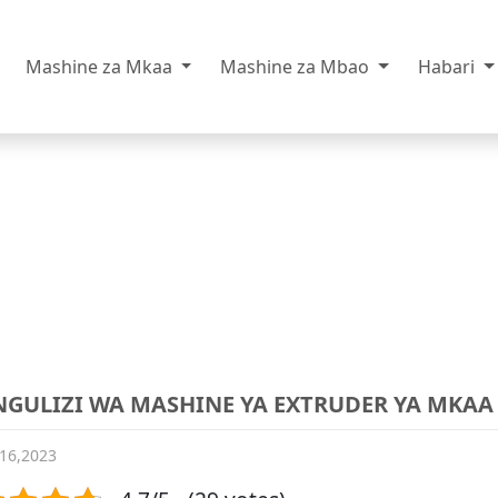
Mashine za Mkaa
Mashine za Mbao
Habari
GULIZI WA MASHINE YA EXTRUDER YA MKAA
 16,2023