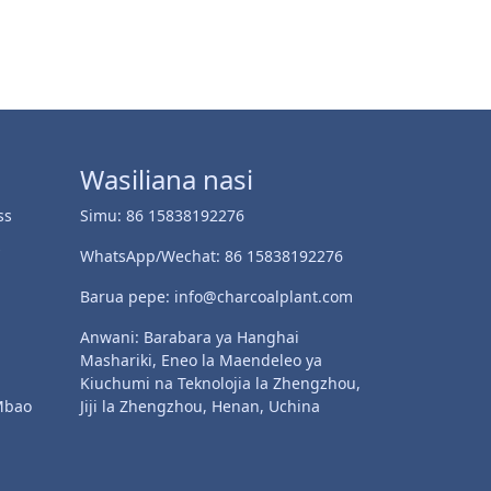
Wasiliana nasi
ss
Simu: 86 15838192276
s
WhatsApp/Wechat: 86 15838192276
Barua pepe: info@charcoalplant.com
Anwani: Barabara ya Hanghai
Mashariki, Eneo la Maendeleo ya
Kiuchumi na Teknolojia la Zhengzhou,
Mbao
Jiji la Zhengzhou, Henan, Uchina