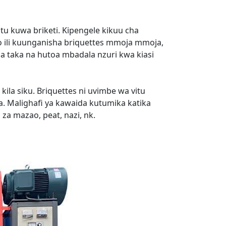
itu kuwa briketi. Kipengele kikuu cha
go ili kuunganisha briquettes mmoja mmoja,
za taka na hutoa mbadala nzuri kwa kiasi
kila siku. Briquettes ni uvimbe wa vitu
. Malighafi ya kawaida kutumika katika
a mazao, peat, nazi, nk.