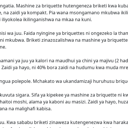
ingatia. Mashine za briquette hutengeneza briketi kwa kuba
, na zaidi ya kompakt. Pia wana msongamano mkubwa ikili
i iliyokolea ikilinganishwa na mkaa na kuni.
nisi wa juu. Faida nyingine ya briquettes ni ongezeko la t
ni mkubwa. Briketi zinazozalishwa na mashine ya briquettes
ne.
hamani ya juu ya kalori na maudhui ya chini ya majivu (2 ha
Zaidi ya hayo, ni 40% bora zaidi na hudumu kwa muda mref
ungua polepole. Mchakato wa ukandamizaji huruhusu briq
a kuvuta sigara. Sifa ya kipekee ya mashine za briquette ni
 haitoi moshi, alama ya kaboni au masizi. Zaidi ya hayo, hu
ana na malighafi kabisa.
fuu. Kwa sababu briketi zinaweza kutengenezwa kwa harak