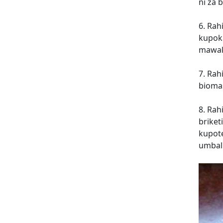
ni za 
6. Rah
kupoka
mawak
7. Rah
biomas
8. Rah
briket
kupote
umbali