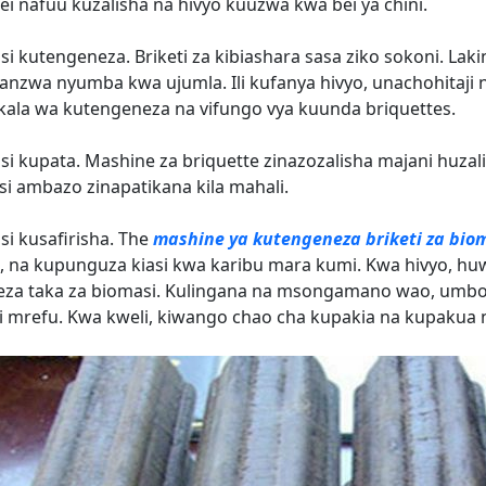
bei nafuu kuzalisha na hivyo kuuzwa kwa bei ya chini.
isi kutengeneza. Briketi za kibiashara sasa ziko sokoni. Lak
nzwa nyumba kwa ujumla. Ili kufanya hivyo, unachohitaji n
ala wa kutengeneza na vifungo vya kuunda briquettes.
isi kupata. Mashine za briquette zinazozalisha majani huza
i ambazo zinapatikana kila mahali.
isi kusafirisha. The
mashine ya kutengeneza briketi za bio
i, na kupunguza kiasi kwa karibu mara kumi. Kwa hivyo, hu
za taka za biomasi. Kulingana na msongamano wao, umbo n
 mrefu. Kwa kweli, kiwango chao cha kupakia na kupakua n