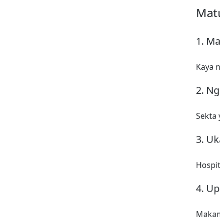
Matu
1. M
Kaya n
2. N
Sekta 
3. U
Hospit
4. Up
Makamp