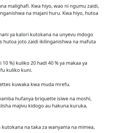
na malighafi. Kwa hiyo, wao ni ngumu zaidi,
nganishwa na majani huru. Kwa hiyo, hutoa
hamani ya kalori kutokana na unyevu mdogo
 hutoa joto zaidi ikilinganishwa na mafuta
di 10 %) kuliko 20 hadi 40 % ya makaa ya
u kuliko kuni.
uettes kuwaka kwa muda mrefu.
 kwamba hufanya briquette isiwe na moshi,
zalisha majivu kidogo au hakuna kuruka,
a kutokana na taka za wanyama na mimea,