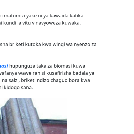
ini matumizi yake ni ya kawaida katika
i kundi la vitu vinavyoweza kuwaka,
lisha briketi kutoka kwa wingi wa nyenzo za
masi
hupunguza taka za biomasi kuwa
wafanya wawe rahisi kusafirisha badala ya
a saizi, briketi ndizo chaguo bora kwa
i kidogo sana.