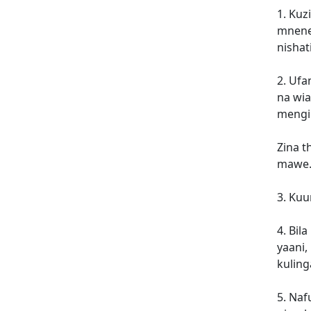
1. Kuz
mnene
nishat
2. Ufa
na wia
mengi
Zina t
mawe. 
3. Ku
4. Bil
yaani,
kuling
5. Na