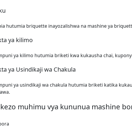
ku
ia hutumia briquette inayozalishwa na mashine ya briquet
kta ya kilimo
puni ya kilimo hutumia briketi kwa kukausha chai, kupon
kta ya Usindikaji wa Chakula
uni ya usindikaji wa chakula hutumia briketi katika kuk
awa.
okezo muhimu vya kununua mashine bor
bora