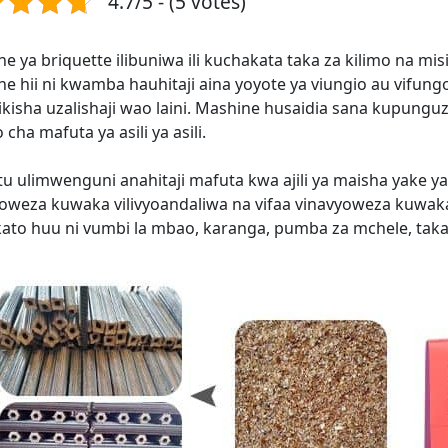
4.7/5 - (5 votes)
e ya briquette ilibuniwa ili kuchakata taka za kilimo na mis
e hii ni kwamba hauhitaji aina yoyote ya viungio au vifun
kisha uzalishaji wao laini. Mashine husaidia sana kupungu
 cha mafuta ya asili ya asili.
tu ulimwenguni anahitaji mafuta kwa ajili ya maisha yake ya 
oweza kuwaka vilivyoandaliwa na vifaa vinavyoweza kuwaka
to huu ni vumbi la mbao, karanga, pumba za mchele, taka z