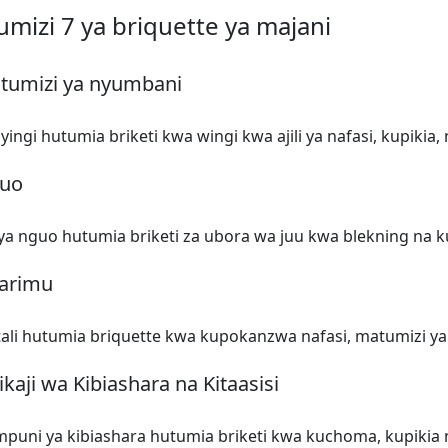
mizi 7 ya briquette ya majani
atumizi ya nyumbani
yingi hutumia briketi kwa wingi kwa ajili ya nafasi, kupikia
guo
ya nguo hutumia briketi za ubora wa juu kwa blekning na 
karimu
ali hutumia briquette kwa kupokanzwa nafasi, matumizi ya
ikaji wa Kibiashara na Kitaasisi
uni ya kibiashara hutumia briketi kwa kuchoma, kupikia