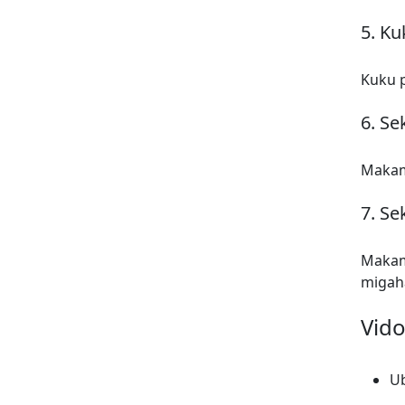
5. Ku
Kuku p
6. Se
Makam
7. Se
Makamp
migah
Vid
U